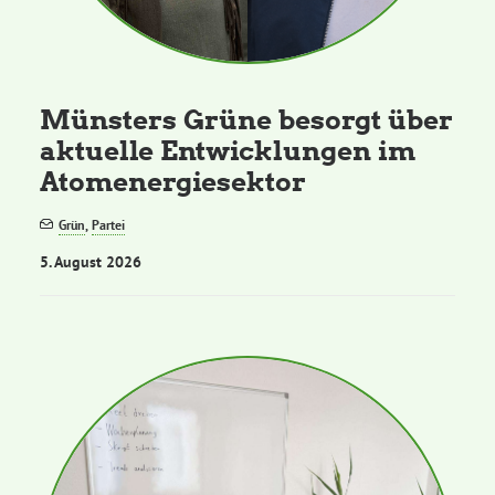
Kommissionen
Satzung
Münsters Grüne besorgt über
aktuelle Entwicklungen im
Grünes Zentrum
Atomenergiesektor
Personen
Grün
,
Partei
5. August 2026
Sylvia Rietenberg, MdB
Dorothea Deppermann, MdL
Josefine Paul, MdL
Robin Korte, MdL