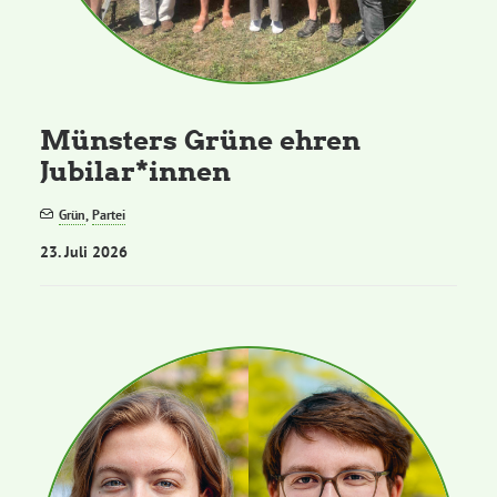
Grüne Jugend
CampusGrün
Münsters Grüne ehren
Jubilar*innen
Grün
,
Partei
Aktuelles
23. Juli 2026
Termine
Kontakt