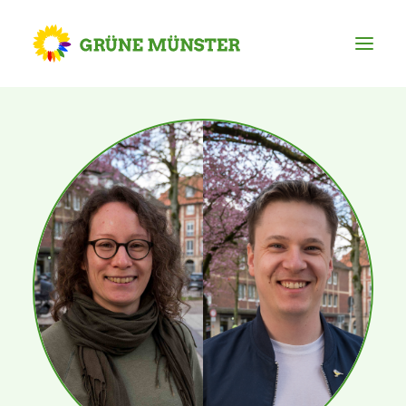
Partei
Kreisvorstand
Kreisgeschäftsstelle
Mitgliederversammlung
Ortsverbände