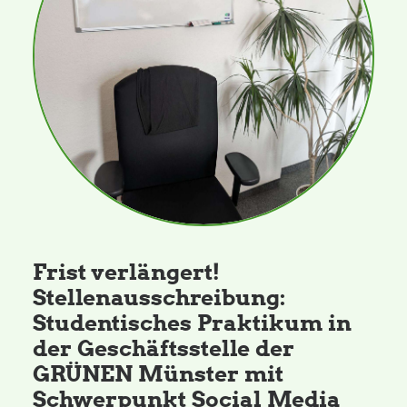
Daniel Freund, MdEP
Delegierte
Grüne im Rathaus
Ratsfraktion
Frist verlängert!
Ratsmitglieder 2025 – 2030
Stellenausschreibung:
Studentisches Praktikum in
Ratsanträge
der Geschäftsstelle der
GRÜNEN Münster mit
Fraktionsgeschäftsstelle
Schwerpunkt Social Media