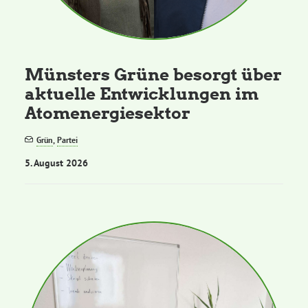
Kommissionen
Satzung
Münsters Grüne besorgt über
aktuelle Entwicklungen im
Grünes Zentrum
Atomenergiesektor
Personen
Grün
,
Partei
5. August 2026
Sylvia Rietenberg, MdB
Dorothea Deppermann, MdL
Josefine Paul, MdL
Robin Korte, MdL