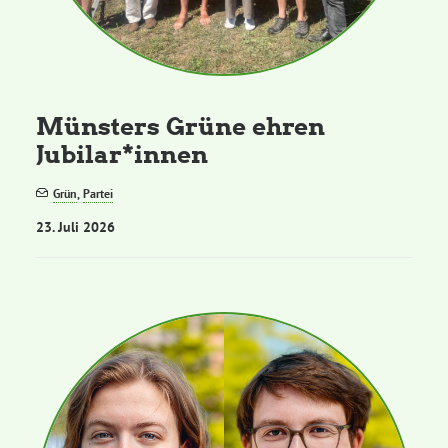
Grüne Jugend
CampusGrün
Münsters Grüne ehren
Jubilar*innen
Grün
,
Partei
Aktuelles
23. Juli 2026
Termine
Kontakt