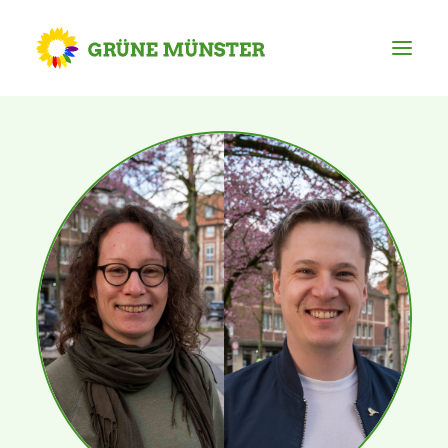
Partei
Kreisvorstand
Kreisgeschäftsstelle
Mitgliederversammlung
Ortsverbände