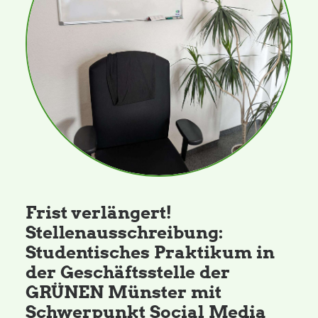
Daniel Freund, MdEP
Delegierte
Grüne im Rathaus
Ratsfraktion
Frist verlängert!
Ratsmitglieder 2025 – 2030
Stellenausschreibung:
Studentisches Praktikum in
Ratsanträge
der Geschäftsstelle der
GRÜNEN Münster mit
Fraktionsgeschäftsstelle
Schwerpunkt Social Media