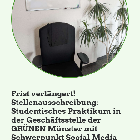
Daniel Freund, MdEP
Delegierte
Grüne im Rathaus
Ratsfraktion
Frist verlängert!
Ratsmitglieder 2025 – 2030
Stellenausschreibung:
Studentisches Praktikum in
Ratsanträge
der Geschäftsstelle der
GRÜNEN Münster mit
Fraktionsgeschäftsstelle
Schwerpunkt Social Media