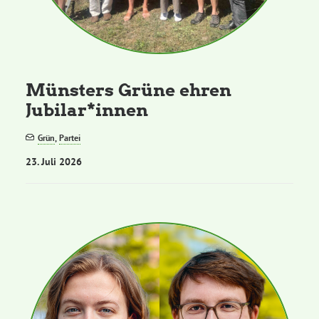
Grüne Jugend
CampusGrün
Münsters Grüne ehren
Jubilar*innen
Grün
,
Partei
Aktuelles
23. Juli 2026
Termine
Kontakt