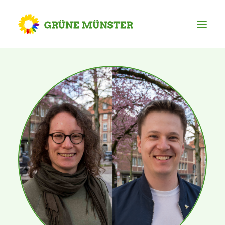
Partei
Kreisvorstand
Kreisgeschäftsstelle
Mitgliederversammlung
Ortsverbände