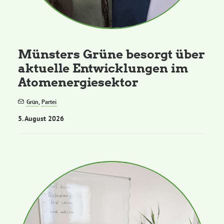
Kommissionen
Satzung
Münsters Grüne besorgt über
aktuelle Entwicklungen im
Grünes Zentrum
Atomenergiesektor
Personen
Grün
,
Partei
5. August 2026
Sylvia Rietenberg, MdB
Dorothea Deppermann, MdL
Josefine Paul, MdL
Robin Korte, MdL