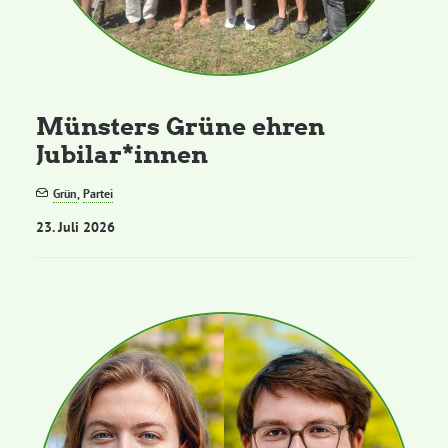
Grüne Jugend
CampusGrün
Münsters Grüne ehren
Jubilar*innen
Grün
,
Partei
Aktuelles
23. Juli 2026
Termine
Kontakt