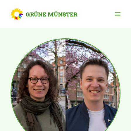
Partei
Kreisvorstand
Kreisgeschäftsstelle
Mitgliederversammlung
Ortsverbände