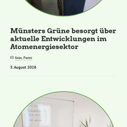
Kommissionen
Satzung
Münsters Grüne besorgt über
aktuelle Entwicklungen im
Grünes Zentrum
Atomenergiesektor
Personen
Grün
,
Partei
5. August 2026
Sylvia Rietenberg, MdB
Dorothea Deppermann, MdL
Josefine Paul, MdL
Robin Korte, MdL