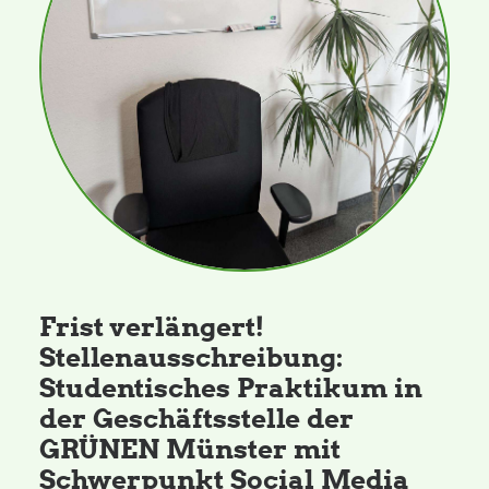
Daniel Freund, MdEP
Delegierte
Grüne im Rathaus
Ratsfraktion
Frist verlängert!
Ratsmitglieder 2025 – 2030
Stellenausschreibung:
Studentisches Praktikum in
Ratsanträge
der Geschäftsstelle der
GRÜNEN Münster mit
Fraktionsgeschäftsstelle
Schwerpunkt Social Media