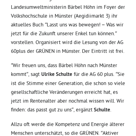
Landesumweltministerin Bärbel Höhn im Foyer der
Daniel Freund, MdEP
Volkshochschule in Münster (Aegidiimarkt 3) ihr
aktuelles Buch “Lasst uns was bewegen! – Was wir
jetzt für die Zukunft unserer Enkel tun können.”
Delegierte
vorstellen. Organisiert wird die Lesung von der AG
60plus der GRÜNEN in Münster. Der Eintritt ist frei.
Grüne im Rathaus
“Wir freuen uns, dass Bärbel Höhn nach Münster
Ratsfraktion
kommt”, sagt
Ulrike Schulte
für die AG 60 plus. “Sie
ist die Stimme einer Generation, die schon so viele
gesellschaftliche Veränderungen erreicht hat, es
Ratsmitglieder 2025 – 2030
jetzt im Rentenalter aber nochmal wissen will. Wir
finden: das passt gut zu uns”, ergänzt
Schulte
.
Ratsanträge
Allzu oft werde die Kompetenz und Energie älterer
Fraktionsgeschäftsstelle
Menschen unterschätzt, so die GRÜNEN. “Aktiver