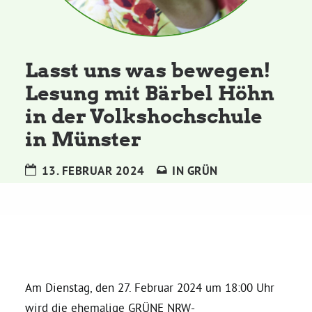
Kommissionen
Satzung
Lasst uns was bewegen!
Lesung mit Bärbel Höhn
Grünes Zentrum
in der Volkshochschule
in Münster
Personen
Sylvia Rietenberg, MdB
13. FEBRUAR 2024
IN
GRÜN
Dorothea Deppermann, MdL
Josefine Paul, MdL
Am Dienstag, den 27. Februar 2024 um 18:00 Uhr
Robin Korte, MdL
wird die ehemalige GRÜNE NRW-