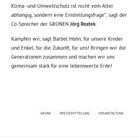
Klima- und Umweltschutz ist nicht vom Alter
abhängig, sondern eine Einstellungsfrage”, sagt der
Bezirksvertretungen
Co-Sprecher der GRÜNEN
Jörg Rostek
.
Aktiv werden
Kämpfen wir, sagt Bärbel Höhn, für unsere Kinder
und Enkel, für die Zukunft, für uns! Bringen wir die
Termine
Generationen zusammen und machen wir uns
gemeinsam stark für eine lebenswerte Erde!
Arbeitsgruppen
Mitglied werden
GRÜNE
PRESSEMITTEILUNG
VERANSTALTUNG
Kommunalpolitik
Engagement-Sprechstunde