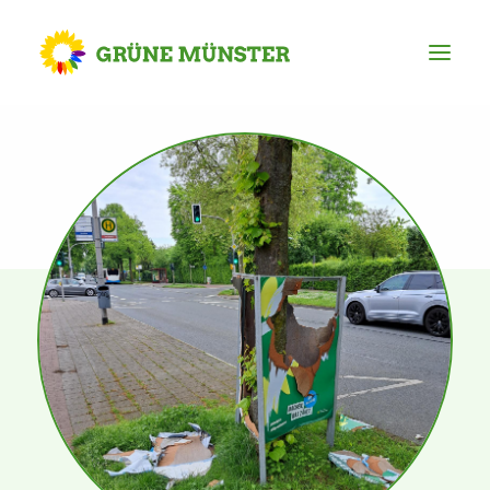
Partei
Kreisvorstand
Kreisgeschäftsstelle
Mitgliederversammlung
Ortsverbände