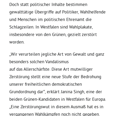
Doch statt politischer Inhalte bestimmen
gewalttätige Übergriffe auf Politiker, Wahlhelfende
Daniel Freund, MdEP
und Menschen im politischen Ehrenamt die
Schlagzeilen. In Westfalen sind Wahlplakate,
Delegierte
insbesondere von den Grünen, gezielt zerstört
worden.
Grüne im Rathaus
„Wir verurteilen jegliche Art von Gewalt und ganz
besonders solchen Vandalismus
Ratsfraktion
auf das Allerschärfste. Diese Art mutwilliger
Zerstörung stellt eine neue Stufe der Bedrohung
Ratsmitglieder 2025 – 2030
unserer freiheitlichen demokratischen
Grundordnung dar“, erklärt Janina Singh, eine der
Ratsanträge
beiden Grünen-Kandidaten in Westfalen für Europa.
„Eine Zerstörungswut in diesem Ausmaß hat es in
Fraktionsgeschäftsstelle
vergangenen Wahlkämpfen noch nicht gegeben.