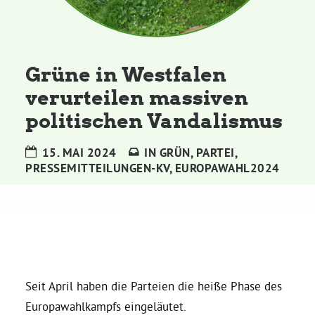
Kommissionen
Satzung
Grüne in Westfalen
verurteilen massiven
Grünes Zentrum
politischen Vandalismus
Personen
15. MAI 2024
IN
GRÜN
,
PARTEI
,
PRESSEMITTEILUNGEN-KV
,
EUROPAWAHL2024
Sylvia Rietenberg, MdB
Dorothea Deppermann, MdL
Josefine Paul, MdL
Seit April haben die Parteien die heiße Phase des
Robin Korte, MdL
Europawahlkampfs eingeläutet.