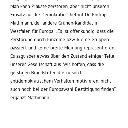
Man kann Plakate zerstören, aber nicht unseren
Bezirksvertretungen
Einsatz für die Demokratie“, betont Dr. Philipp
Mathmann, der andere Grünen-Kandidat in
Westfalen für Europa. „Es ist offenkundig, dass die
Aktiv werden
Zerstörung durch Einzelne bzw. kleine Gruppen
passiert und keine breite Meinung repräsentieren.
Termine
Es sagt aber etwas über den Zustand einiger Teile
unserer Gesellschaft aus. Wir hoffen, dass die
Arbeitsgruppen
geistigen Brandstifter, die zu solch
antidemokratischem Verhalten motivieren, nicht
Mitglied werden
auch noch bei der Europawahl Bestätigung finden”,
ergänzt Mathmann.
Kommunalpolitik
Engagement-Sprechstunde