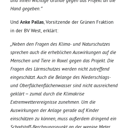
und ihnen wichtige Gründe gegen das Projekt an die
Hand gegeben.“
Bezirksvertretungen
Und
Anke Pallas
, Vorsitzende der Grünen Fraktion
in der BV West, erklärt:
Aktiv werden
„Neben den Fragen des Klima- und Naturschutzes
Termine
sprechen auch die erheblichen Auswirkungen auf die
Menschen und Tiere in Roxel gegen das Projekt. Die
Arbeitsgruppen
Fragen des Lärmschutzes werden nicht zutreffend
eingeschätzt. Auch die Belange des Niederschlags-
und Oberflächenflächenwasser sind nicht ausreichend
Mitglied werden
geklärt – zumal durch die Klimakrise
Extremwetterereignisse zunehmen. Um die
Kommunalpolitik
Auswirkungen der Anlage gerade auf Kinder
einschätzen zu können, muss außerdem dringend ein
Engagement-Sprechstunde
Schadstoff-Berchnungspunkt an der wenige Meter