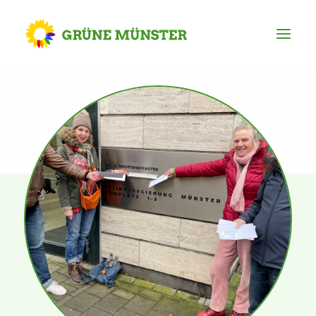
Partei
Kreisvorstand
Kreisgeschäftsstelle
Mitgliederversammlung
Ortsverbände