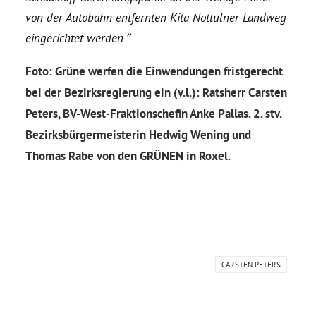
von der Autobahn entfernten Kita Nottulner Landweg
Grüne Jugend
eingerichtet werden.“
Foto: Grüne werfen die Einwendungen fristgerecht
CampusGrün
bei der Bezirksregierung ein (v.l.): Ratsherr Carsten
Peters, BV-West-Fraktionschefin Anke Pallas. 2. stv.
Bezirksbürgermeisterin Hedwig Wening und
Aktuelles
Thomas Rabe von den GRÜNEN in Roxel.
Termine
Kontakt
CARSTEN PETERS