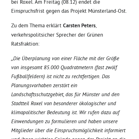
bei Roxel. Am Freitag (08.12) endet die
Einspruchsfrist gegen das Projekt Münsterland-Ost.
Daniel Freund, MdEP
Zu dem Thema erklärt
Carsten Peters
,
verkehrspolitsicher Sprecher der Grünen
Delegierte
Ratsfraktion:
Grüne im Rathaus
„Die Überplanung von einer Fläche mit der Größe
von insgesamt 85.000 Quadratmetern (fast zwölf
Ratsfraktion
Fußballfeldern) ist nicht zu rechtfertigen. Das
Planungsvorhaben zerstört ein
Landschaftsschutzgebiet, das für Münster und den
Ratsmitglieder 2025 – 2030
Stadtteil Roxel von besonderer ökologischer und
klimapolitischer Bedeutung ist. Wir rufen dazu auf
Ratsanträge
Einwendungen zu formulieren und haben unsere
Mitglieder über die Einspruchsmöglichkeit informiert
Fraktionsgeschäftsstelle