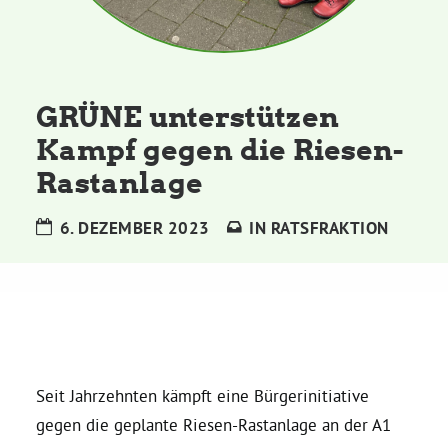
Kommissionen
Satzung
GRÜNE unterstützen
Grünes Zentrum
Kampf gegen die Riesen-
Rastanlage
Personen
6. DEZEMBER 2023
IN
RATSFRAKTION
Sylvia Rietenberg, MdB
Dorothea Deppermann, MdL
Josefine Paul, MdL
Seit Jahrzehnten kämpft eine Bürgerinitiative
gegen die geplante Riesen-Rastanlage an der A1
Robin Korte, MdL