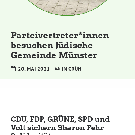
Kommissionen
Satzung
Parteivertreter*innen
Grünes Zentrum
besuchen Jüdische
Gemeinde Münster
Personen
20. MAI 2021
IN
GRÜN
Sylvia Rietenberg, MdB
Dorothea Deppermann, MdL
Josefine Paul, MdL
CDU, FDP, GRÜNE, SPD und
Volt sichern Sharon Fehr
Robin Korte, MdL