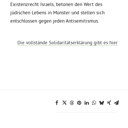
Existenzrecht Israels, betonen den Wert des
jüdischen Lebens in Münster und stellen sich
Bezirksvertretungen
entschlossen gegen jeden Antisemitismus.
Aktiv werden
Die vollstände Solidaritätserklärung gibt es hier
Termine
Arbeitsgruppen
Mitglied werden
Kommunalpolitik
Engagement-Sprechstunde