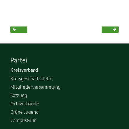
Grüne Jugend
CampusGrün
Partei
Aktuelles
Kreisverband
Kreisgeschäftsstelle
Termine
Mitgliederversammlung
Satzung
Ortsverbände
Kontakt
Grüne Jugend
CampusGrün