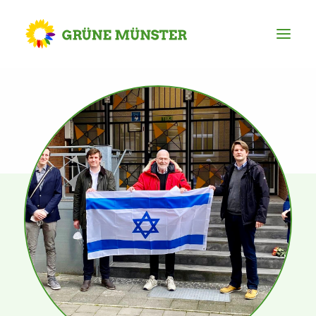
Partei
Kreisvorstand
Kreisgeschäftsstelle
Mitgliederversammlung
Ortsverbände