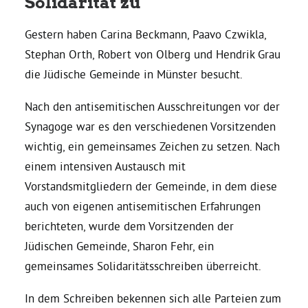
Solidarität zu
Gestern haben Carina Beckmann, Paavo Czwikla,
Daniel Freund, MdEP
Stephan Orth, Robert von Olberg und Hendrik Grau
die Jüdische Gemeinde in Münster besucht.
Delegierte
Nach den antisemitischen Ausschreitungen vor der
Grüne im Rathaus
Synagoge war es den verschiedenen Vorsitzenden
wichtig, ein gemeinsames Zeichen zu setzen. Nach
Ratsfraktion
einem intensiven Austausch mit
Vorstandsmitgliedern der Gemeinde, in dem diese
auch von eigenen antisemitischen Erfahrungen
Ratsmitglieder 2025 – 2030
berichteten, wurde dem Vorsitzenden der
Jüdischen Gemeinde, Sharon Fehr, ein
Ratsanträge
gemeinsames Solidaritätsschreiben überreicht.
Fraktionsgeschäftsstelle
In dem Schreiben bekennen sich alle Parteien zum