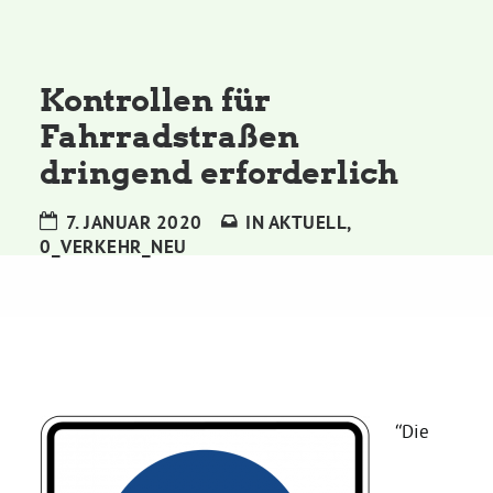
Kommissionen
Satzung
Kontrollen für
Fahrradstraßen
Grünes Zentrum
dringend erforderlich
Personen
7. JANUAR 2020
IN
AKTUELL
,
0_VERKEHR_NEU
Sylvia Rietenberg, MdB
Dorothea Deppermann, MdL
Josefine Paul, MdL
“Die
Robin Korte, MdL