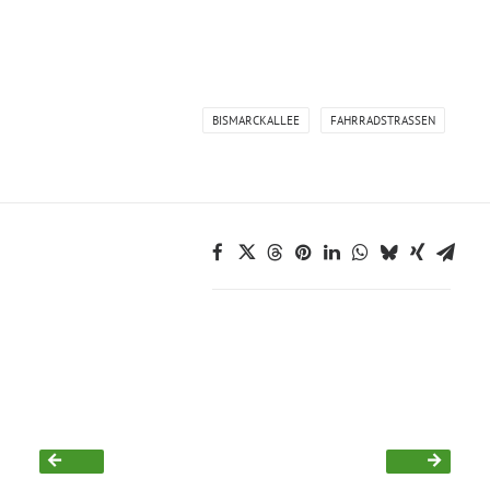
Grüne Jugend
BISMARCKALLEE
FAHRRADSTRASSEN
CampusGrün
Aktuelles
Termine
Kontakt