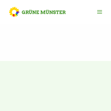
Partei
Kreisvorstand
Kreisgeschäftsstelle
Mitgliederversammlung
Ortsverbände