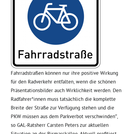
Daniel Freund, MdEP
Delegierte
Grüne im Rathaus
Ratsfraktion
Fahrradstraßen können nur ihre positive Wirkung
für den Radverkehr entfalten, wenn die schönen
Präsentationsbilder auch Wirklichkeit werden. Den
Ratsmitglieder 2025 – 2030
Radfahrer*innen muss tatsächlich die komplette
Breite der Straße zur Verfügung stehen und die
Ratsanträge
PKW müssen aus dem Parkverbot verschwinden”,
so GAL-Ratsherr Carsten Peters zur aktuellen
Fraktionsgeschäftsstelle
Situation an der Bismarckallee. Aktuell profitiert