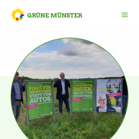
Partei
Kreisvorstand
Kreisgeschäftsstelle
Mitgliederversammlung
Ortsverbände