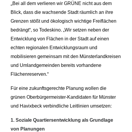
„
Bei all dem verlieren wir GRÜNE nicht aus dem
Blick, dass die wachsende Stadt räumlich an ihre
Grüne Jugend
Grenzen stößt und ökologisch wichtige Freiflächen
bedrängt“,
so Todeskino.
„Wir setzen neben der
CampusGrün
Entwicklung von Flächen in der Stadt auf einen
echten regionalen Entwicklungsraum und
mobilisieren gemeinsam mit den Münsterlandkreisen
Aktuelles
und Umlandgemeinden bereits vorhandene
Flächenreserven.“
Termine
Für eine zukunftsgerechte Planung wollen
die
g
rünen
Oberbürgermeister-
Kandidaten
für Münster
und Havixbeck
verbindliche Leitlinien
umsetzen
:
Kontakt
1. Soziale Quartiersentwicklung als Grundlage
v
on
Planung
en