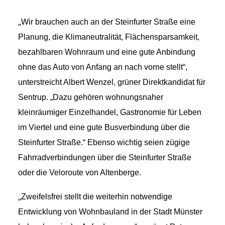
„
Wir brauchen auch an der Steinfurter Straße eine
Daniel Freund, MdEP
Planung, die Klimaneutralität, Flächensparsamkeit,
bezahlbaren Wohnraum und eine gute Anbindung
Delegierte
ohne das Auto von Anfang an nach vorne stellt“,
unterstreicht Albert Wenzel, grüner Direktkandidat für
Grüne im Rathaus
Sentrup. „Dazu gehören wohnungsnaher
kleinräumiger Einzelhandel, Gastronomie für Leben
Ratsfraktion
im Viertel
und
eine gute Busverbindung über die
Steinfurter Straße.“ Ebenso wichtig sei
en
z
ügige
Ratsmitglieder 2025 – 2030
Fahrradv
erbindungen
über
die
Steinfurter Straße
oder
die
Veloroute von Altenberge.
Ratsanträge
„
Zweifelsfrei stellt die
weiter
hin
notwendige
Entwicklung von
Wohnbauland
in
der Stadt Münster
Fraktionsgeschäftsstelle