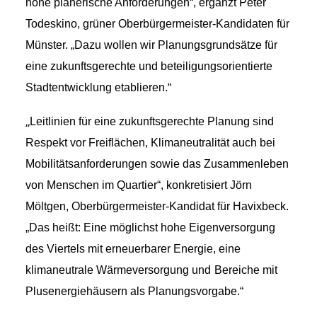
hohe planerische Anforderungen“,
ergänzt Peter
Todeskino,
grüner
Oberbürgermeister-Kandidaten für
Bezirksvertretungen
Münster.
„D
azu wollen wir
Planungsgrundsätze für
eine zukunftsgerechte
und
beteiligungsorientierte
Aktiv werden
Stadtentwicklung e
tablieren.
“
„
Leitlinien für eine zukunftsgerechte Planung s
ind
Termine
Respekt vor Freiflächen, Klimaneutralität auch b
ei
Mobilitätsanforderungen s
owie das
Zusammenleben
Arbeitsgruppen
v
on
Menschen im Quartier“,
konkretisiert Jörn
Möltgen, Oberbürgermeister-Kandidat für Havixbeck.
Mitglied werden
„
Das heißt: Eine
möglichst hohe Eigenversorgung
des Viertels mit erneuerbarer Energie, e
ine
Kommunalpolitik
klimaneutrale Wärmeversorgung
und
Bereiche mit
Plusenergiehäuse
rn
als Planungsvorgabe.“
Engagement-Sprechstunde