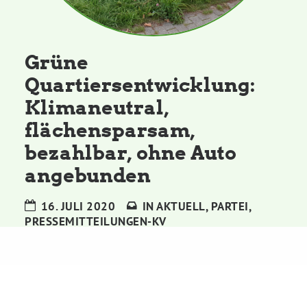
Kommissionen
Satzung
Grüne
Quartiersentwicklung:
Grünes Zentrum
Klimaneutral,
flächensparsam,
Personen
bezahlbar, ohne Auto
Sylvia Rietenberg, MdB
angebunden
16. JULI 2020
IN
AKTUELL
,
PARTEI
,
Dorothea Deppermann, MdL
PRESSEMITTEILUNGEN-KV
Josefine Paul, MdL
Robin Korte, MdL