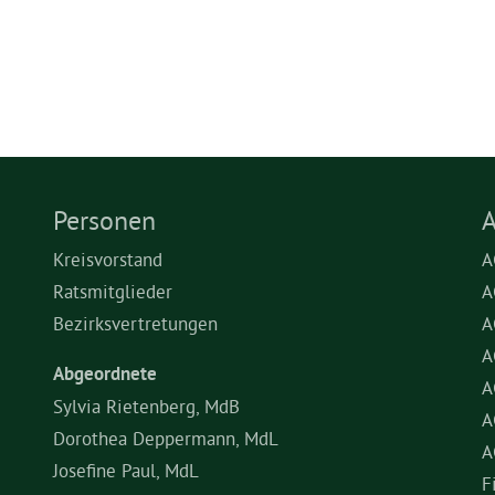
Personen
A
Kreisvorstand
A
Ratsmitglieder
A
Bezirksvertretungen
A
A
Abgeordnete
A
Sylvia Rietenberg, MdB
A
Dorothea Deppermann, MdL
A
Josefine Paul, MdL
F