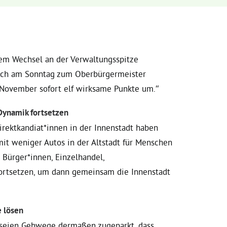
nem Wechsel an der Verwaltungsspitze
nn ich am Sonntag zum Oberbürgermeister
November sofort elf wirksame Punkte um.“
 Dynamik fortsetzen
irektkandiat*innen in der Innenstadt haben
mit weniger Autos in der Altstadt für Menschen
t Bürger*innen, Einzelhandel,
 fortsetzen, um dann gemeinsam die Innenstadt
e lösen
e seien Gehwege dermaßen zugeparkt, dass