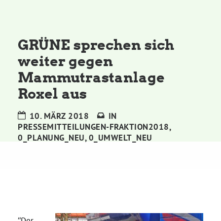
Kommissionen
Satzung
GRÜNE sprechen sich
weiter gegen
Grünes Zentrum
Mammutrastanlage
Roxel aus
Personen
10. MÄRZ 2018
IN
Sylvia Rietenberg, MdB
PRESSEMITTEILUNGEN-FRAKTION2018
,
0_PLANUNG_NEU
,
0_UMWELT_NEU
Dorothea Deppermann, MdL
Josefine Paul, MdL
Robin Korte, MdL
“Der