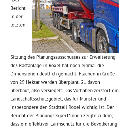
Bericht
Daniel Freund, MdEP
in der
letzten
Delegierte
Grüne im Rathaus
Sitzung des Planungsausschusses zur Erweiterung
des Rastanlage in Roxel hat noch einmal die
Ratsfraktion
Dimensionen deutlich gemacht: Flächen in Größe
von 29 Hektar werden überplant, 21 davon
Ratsmitglieder 2025 – 2030
überbaut, also versiegelt. Das Vorhaben zerstört ein
Landschaftsschutzgebiet, das für Münster und
Ratsanträge
insbesondere den Stadtteil Roxel wichtig ist. Der
Bericht der Planungsexpert*innen zeigte zudem,
dass ein effektiver Lärmschutz für die Bevölkerung
Fraktionsgeschäftsstelle