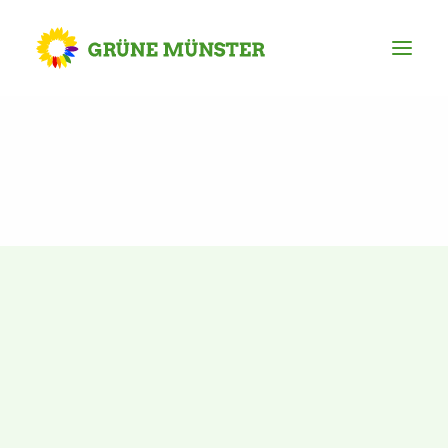
Partei
Kreisvorstand
Kreisgeschäftsstelle
Mitgliederversammlung
Ortsverbände