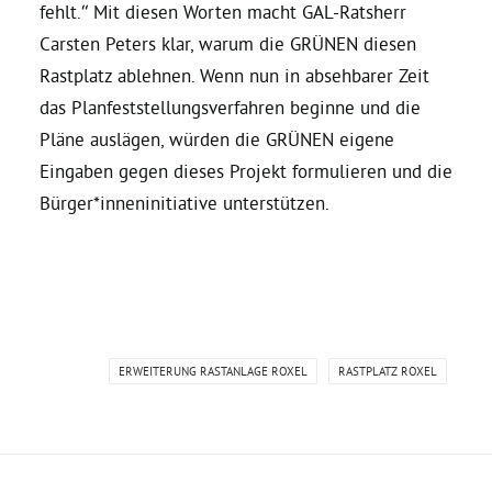
fehlt.“ Mit diesen Worten macht GAL-Ratsherr
Carsten Peters klar, warum die GRÜNEN diesen
Bezirksvertretungen
Rastplatz ablehnen. Wenn nun in absehbarer Zeit
das Planfeststellungsverfahren beginne und die
Aktiv werden
Pläne auslägen, würden die GRÜNEN eigene
Eingaben gegen dieses Projekt formulieren und die
Termine
Bürger*inneninitiative unterstützen.
Arbeitsgruppen
Mitglied werden
ERWEITERUNG RASTANLAGE ROXEL
RASTPLATZ ROXEL
Kommunalpolitik
Engagement-Sprechstunde