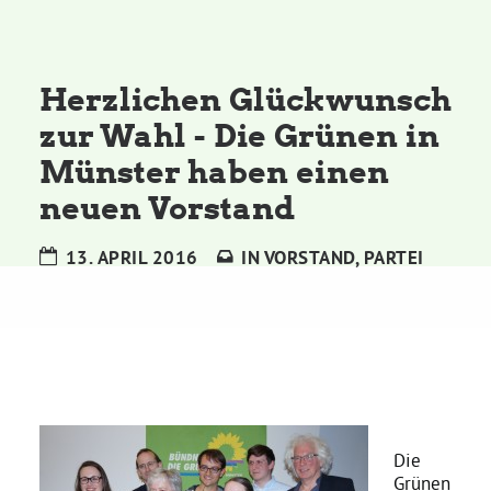
Kommissionen
Satzung
Herzlichen Glückwunsch
zur Wahl - Die Grünen in
Grünes Zentrum
Münster haben einen
neuen Vorstand
Personen
13. APRIL 2016
IN
VORSTAND
,
PARTEI
Sylvia Rietenberg, MdB
Dorothea Deppermann, MdL
Josefine Paul, MdL
Die
Robin Korte, MdL
Grünen