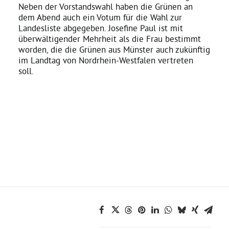
Neben der Vorstandswahl haben die Grünen an
dem Abend auch ein Votum für die Wahl zur
Bezirksvertretungen
Landesliste abgegeben. Josefine Paul ist mit
überwältigender Mehrheit als die Frau bestimmt
worden, die die Grünen aus Münster auch zukünftig
Aktiv werden
im Landtag von Nordrhein-Westfalen vertreten
soll.
Termine
Arbeitsgruppen
Mitglied werden
Kommunalpolitik
Engagement-Sprechstunde