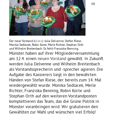
in
Daniel Freund, MdEP
Delegierte
Der neue Vorstand (v.l.n.r.): Julia Delvenne, Stefan Riese,
Grüne im Rathaus
Monika Sedlacek, Robin Korte, Merle Richter, Stephan Orth
und Wilhelm Breitenbach. Es fehlt Franziska Benning.
Münster haben auf ihrer Mitgliederversammlung
am 12.4. einen
neuen Vorstand
gewählt. In Zukunft
Ratsfraktion
werden Julia Delvenne und Wilhelm Breitenbach
als Vorstandssprecherin und -sprecher agieren. Die
Aufgabe des Kassierers liegt in den bewährten
Ratsmitglieder 2025 – 2030
Händen von Stefan Riese, der bereits zum 14. Mal
wiedergewählt wurde. Monika Sedlacek, Merle
Richter, Franziska Benning, Robin Korte und
Ratsanträge
Stephan Orth auf den weiteren Vorstandposten
komplettieren das Team, das die Grüne Politik in
Münster voranbringen wird. Wir gratulieren den
Fraktionsgeschäftsstelle
Gewählten zur Wahl und wünschen viel Erfolg!