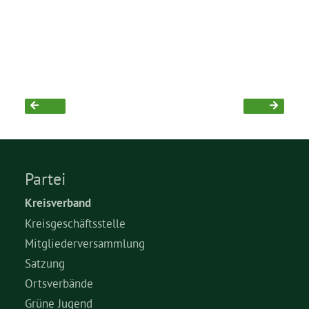
Grüne Jugend
CampusGrün
Aktuelles
Partei
Kreisverband
Termine
Kreisgeschäftsstelle
Mitgliederversammlung
Kontakt
Satzung
Ortsverbände
Grüne Jugend