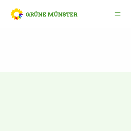
Partei
Kreisvorstand
Kreisgeschäftsstelle
Mitgliederversammlung
Ortsverbände