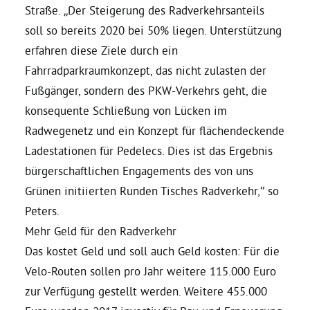
Straße. „Der Steigerung des Radverkehrsanteils
soll so bereits 2020 bei 50% liegen. Unterstützung
Bezirksvertretungen
erfahren diese Ziele durch ein
Fahrradparkraumkonzept, das nicht zulasten der
Aktiv werden
Fußgänger, sondern des PKW-Verkehrs geht, die
konsequente Schließung von Lücken im
Termine
Radwegenetz und ein Konzept für flächendeckende
Ladestationen für Pedelecs. Dies ist das Ergebnis
Arbeitsgruppen
bürgerschaftlichen Engagements des von uns
Grünen initiierten Runden Tisches Radverkehr,“ so
Peters.
Mitglied werden
Mehr Geld für den Radverkehr
Das kostet Geld und soll auch Geld kosten: Für die
Kommunalpolitik
Velo-Routen sollen pro Jahr weitere 115.000 Euro
zur Verfügung gestellt werden. Weitere 455.000
Engagement-Sprechstunde