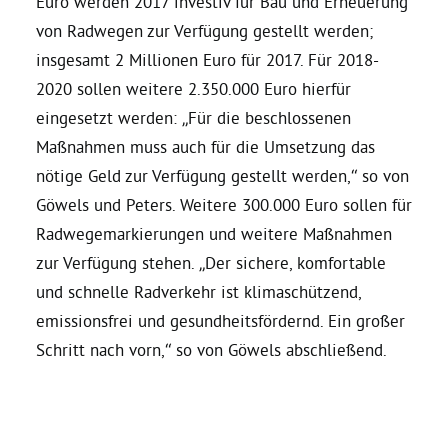
Euro werden 2017 investiv für Bau und Erneuerung
von Radwegen zur Verfügung gestellt werden;
Grüne Jugend
insgesamt 2 Millionen Euro für 2017. Für 2018-
2020 sollen weitere 2.350.000 Euro hierfür
CampusGrün
eingesetzt werden: „Für die beschlossenen
Maßnahmen muss auch für die Umsetzung das
nötige Geld zur Verfügung gestellt werden,“ so von
Göwels und Peters. Weitere 300.000 Euro sollen für
Aktuelles
Radwegemarkierungen und weitere Maßnahmen
zur Verfügung stehen. „Der sichere, komfortable
und schnelle Radverkehr ist klimaschützend,
Termine
emissionsfrei und gesundheitsfördernd. Ein großer
Schritt nach vorn,“ so von Göwels abschließend.
Kontakt