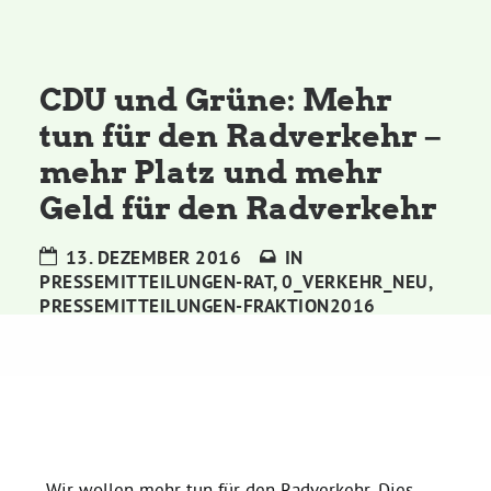
Kommissionen
Satzung
CDU und Grüne: Mehr
tun für den Radverkehr –
Grünes Zentrum
mehr Platz und mehr
Geld für den Radverkehr
Personen
13. DEZEMBER 2016
IN
Sylvia Rietenberg, MdB
PRESSEMITTEILUNGEN-RAT
,
0_VERKEHR_NEU
,
PRESSEMITTEILUNGEN-FRAKTION2016
Dorothea Deppermann, MdL
Josefine Paul, MdL
Robin Korte, MdL
„Wir wollen mehr tun für den Radverkehr. Dies