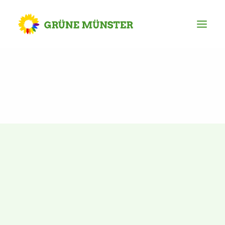
Partei
Kreisvorstand
Kreisgeschäftsstelle
Mitgliederversammlung
Ortsverbände