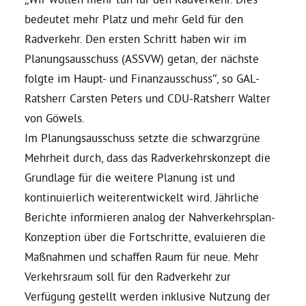
bedeutet mehr Platz und mehr Geld für den
Daniel Freund, MdEP
Radverkehr. Den ersten Schritt haben wir im
Planungsausschuss (ASSVW) getan, der nächste
Delegierte
folgte im Haupt- und Finanzausschuss“, so GAL-
Ratsherr Carsten Peters und CDU-Ratsherr Walter
von Göwels.
Grüne im Rathaus
Im Planungsausschuss setzte die schwarzgrüne
Mehrheit durch, dass das Radverkehrskonzept die
Ratsfraktion
Grundlage für die weitere Planung ist und
kontinuierlich weiterentwickelt wird. Jährliche
Ratsmitglieder 2025 – 2030
Berichte informieren analog der Nahverkehrsplan-
Konzeption über die Fortschritte, evaluieren die
Ratsanträge
Maßnahmen und schaffen Raum für neue. Mehr
Verkehrsraum soll für den Radverkehr zur
Fraktionsgeschäftsstelle
Verfügung gestellt werden inklusive Nutzung der