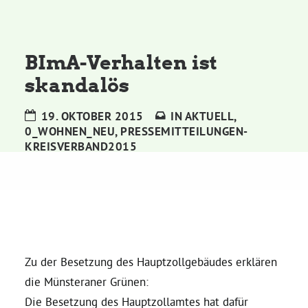
Kommissionen
Satzung
BImA-Verhalten ist
skandalös
Grünes Zentrum
19. OKTOBER 2015
IN
AKTUELL
,
0_WOHNEN_NEU
,
PRESSEMITTEILUNGEN-
Personen
KREISVERBAND2015
Sylvia Rietenberg, MdB
Dorothea Deppermann, MdL
Josefine Paul, MdL
Zu der Besetzung des Hauptzollgebäudes erklären
die Münsteraner Grünen:
Robin Korte, MdL
Die Besetzung des Hauptzollamtes hat dafür