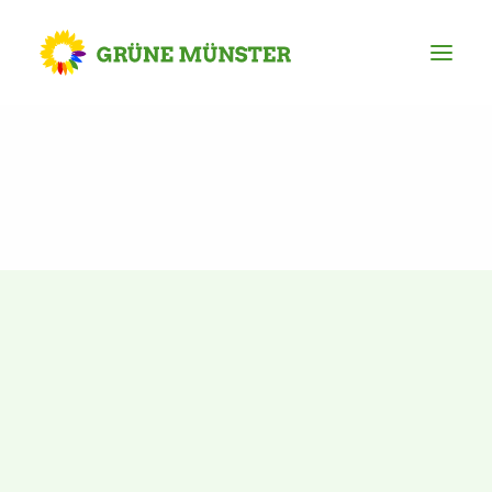
Partei
Kreisvorstand
Kreisgeschäftsstelle
Mitgliederversammlung
Ortsverbände