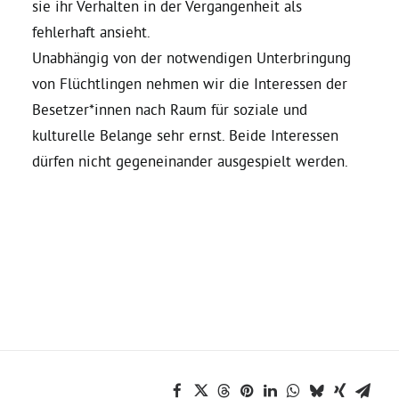
sie ihr Verhalten in der Vergangenheit als
fehlerhaft ansieht.
Bezirksvertretungen
Unabhängig von der notwendigen Unterbringung
von Flüchtlingen nehmen wir die Interessen der
Aktiv werden
Besetzer*innen nach Raum für soziale und
kulturelle Belange sehr ernst. Beide Interessen
Termine
dürfen nicht gegeneinander ausgespielt werden.
Arbeitsgruppen
Mitglied werden
Kommunalpolitik
Engagement-Sprechstunde