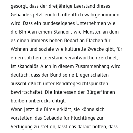
gesorgt, dass der dreijährige Leerstand dieses
Gebäudes jetzt endlich öffentlich wahrgenommen
Daniel Freund, MdEP
wird. Dass ein bundeseigenes Unternehmen wie
die BImA an einem Standort wie Münster, an dem
Delegierte
es einen immens hohen Bedarf an Flächen für
Wohnen und soziale wie kulturelle Zwecke gibt, für
Grüne im Rathaus
einen solchen Leerstand verantwortlich zeichnet,
ist skandalös. Auch in diesem Zusammenhang wird
Ratsfraktion
deutlich, dass der Bund seine Liegenschaften
ausschließlich unter Renditegesichtspunkten
Ratsmitglieder 2025 – 2030
bewirtschaftet. Die Interessen der Bürger*innen
bleiben unberücksichtigt.
Wenn jetzt die BImA erklärt, sie könne sich
Ratsanträge
vorstellen, das Gebäude für Flüchtlinge zur
Verfügung zu stellen, lässt das darauf hoffen, dass
Fraktionsgeschäftsstelle