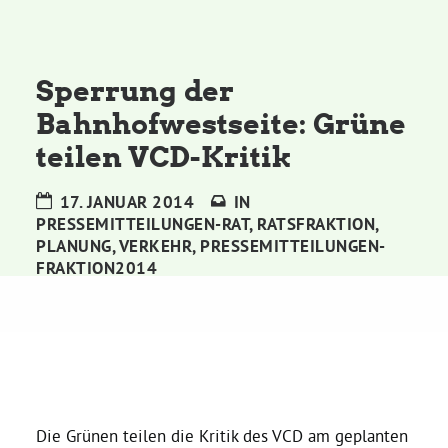
Kommissionen
Satzung
Sperrung der
Bahnhofwestseite: Grüne
Grünes Zentrum
teilen VCD-Kritik
Personen
17. JANUAR 2014
IN
PRESSEMITTEILUNGEN-RAT
,
RATSFRAKTION
,
Sylvia Rietenberg, MdB
PLANUNG
,
VERKEHR
,
PRESSEMITTEILUNGEN-
FRAKTION2014
Dorothea Deppermann, MdL
Josefine Paul, MdL
Robin Korte, MdL
Die Grünen teilen die Kritik des VCD am geplanten