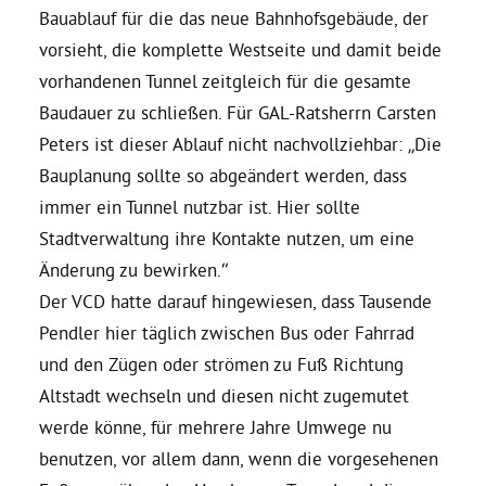
Bauablauf für die das neue Bahnhofsgebäude, der
vorsieht, die komplette Westseite und damit beide
Daniel Freund, MdEP
vorhandenen Tunnel zeitgleich für die gesamte
Baudauer zu schließen. Für GAL-Ratsherrn Carsten
Delegierte
Peters ist dieser Ablauf nicht nachvollziehbar: „Die
Bauplanung sollte so abgeändert werden, dass
Grüne im Rathaus
immer ein Tunnel nutzbar ist. Hier sollte
Stadtverwaltung ihre Kontakte nutzen, um eine
Ratsfraktion
Änderung zu bewirken.“
Der VCD hatte darauf hingewiesen, dass Tausende
Ratsmitglieder 2025 – 2030
Pendler hier täglich zwischen Bus oder Fahrrad
und den Zügen oder strömen zu Fuß Richtung
Altstadt wechseln und diesen nicht zugemutet
Ratsanträge
werde könne, für mehrere Jahre Umwege nu
benutzen, vor allem dann, wenn die vorgesehenen
Fraktionsgeschäftsstelle