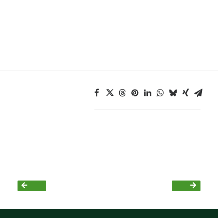
Grüne Jugend
CampusGrün
Aktuelles
Termine
Kontakt