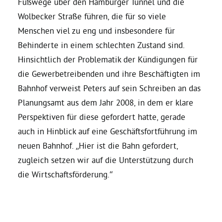
Fußwege über den Hamburger Tunnel und die
Wolbecker Straße führen, die für so viele
Bezirksvertretungen
Menschen viel zu eng und insbesondere für
Behinderte in einem schlechten Zustand sind.
Aktiv werden
Hinsichtlich der Problematik der Kündigungen für
die Gewerbetreibenden und ihre Beschäftigten im
Termine
Bahnhof verweist Peters auf sein Schreiben an das
Planungsamt aus dem Jahr 2008, in dem er klare
Perspektiven für diese gefordert hatte, gerade
Arbeitsgruppen
auch in Hinblick auf eine Geschäftsfortführung im
neuen Bahnhof. „Hier ist die Bahn gefordert,
Mitglied werden
zugleich setzen wir auf die Unterstützung durch
die Wirtschaftsförderung.“
Kommunalpolitik
Engagement-Sprechstunde