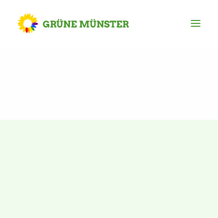
Partei
Kreisvorstand
Kreisgeschäftsstelle
Mitgliederversammlung
Ortsverbände