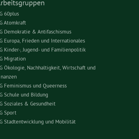
rbeitsgruppen
G 60plus
G Atomkraft
G Demokratie & Antifaschismus
G Europa, Frieden und Internationales
G Kinder-, Jugend- und Familienpolitik
G Migration
G Ökologie, Nachhaltigkeit, Wirtschaft und
inanzen
G Feminismus und Queerness
G Schule und Bildung
G Soziales & Gesundheit
G Sport
G Stadtentwicklung und Mobilität