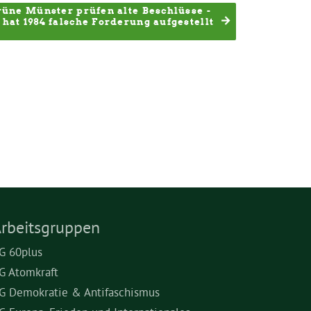
üne Münster prüfen alte Beschlüsse - 
hat 1984 falsche Forderung aufgestellt
rbeitsgruppen
G 60plus
G Atomkraft
G Demokratie & Antifaschismus