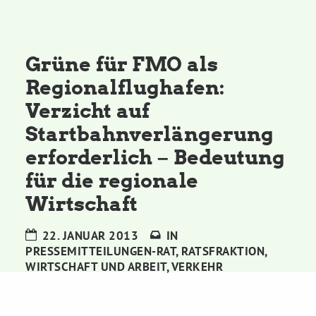
Kommissionen
Satzung
Grüne für FMO als
Regionalflughafen:
Grünes Zentrum
Verzicht auf
Startbahnverlängerung
Personen
erforderlich – Bedeutung
Sylvia Rietenberg, MdB
für die regionale
Wirtschaft
Dorothea Deppermann, MdL
22. JANUAR 2013
IN
PRESSEMITTEILUNGEN-RAT
,
RATSFRAKTION
,
Josefine Paul, MdL
WIRTSCHAFT UND ARBEIT
,
VERKEHR
Robin Korte, MdL