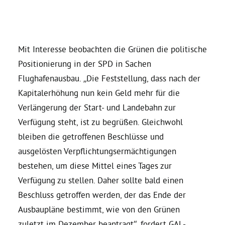
Daniel Freund, MdEP
Mit Interesse beobachten die Grünen die politische
Delegierte
Positionierung in der SPD in Sachen
Flughafenausbau. „Die Feststellung, dass nach der
Grüne im Rathaus
Kapitalerhöhung nun kein Geld mehr für die
Verlängerung der Start- und Landebahn zur
Ratsfraktion
Verfügung steht, ist zu begrüßen. Gleichwohl
bleiben die getroffenen Beschlüsse und
ausgelösten Verpflichtungsermächtigungen
Ratsmitglieder 2025 – 2030
bestehen, um diese Mittel eines Tages zur
Verfügung zu stellen. Daher sollte bald einen
Ratsanträge
Beschluss getroffen werden, der das Ende der
Ausbaupläne bestimmt, wie von den Grünen
Fraktionsgeschäftsstelle
zuletzt im Dezember beantragt“, fordert GAL-