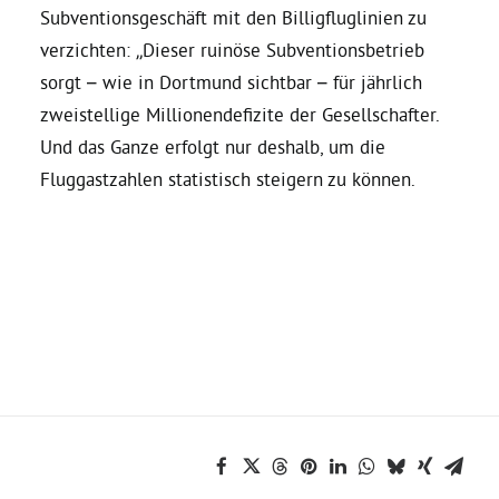
Subventionsgeschäft mit den Billigfluglinien zu
verzichten: „Dieser ruinöse Subventionsbetrieb
Grüne Jugend
sorgt – wie in Dortmund sichtbar – für jährlich
zweistellige Millionendefizite der Gesellschafter.
CampusGrün
Und das Ganze erfolgt nur deshalb, um die
Fluggastzahlen statistisch steigern zu können.
Aktuelles
Termine
Kontakt