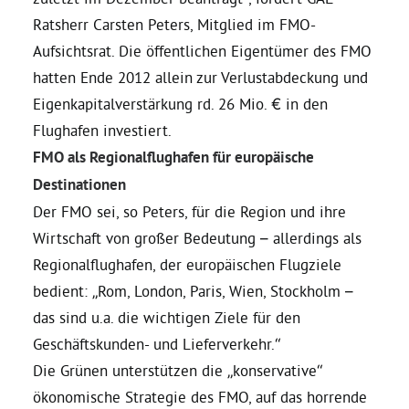
Ratsherr Carsten Peters, Mitglied im FMO-
Bezirksvertretungen
Aufsichtsrat. Die öffentlichen Eigentümer des FMO
hatten Ende 2012 allein zur Verlustabdeckung und
Aktiv werden
Eigenkapitalverstärkung rd. 26 Mio. € in den
Flughafen investiert.
FMO als Regionalflughafen für europäische
Termine
Destinationen
Der FMO sei, so Peters, für die Region und ihre
Arbeitsgruppen
Wirtschaft von großer Bedeutung – allerdings als
Regionalflughafen, der europäischen Flugziele
Mitglied werden
bedient: „Rom, London, Paris, Wien, Stockholm –
das sind u.a. die wichtigen Ziele für den
Kommunalpolitik
Geschäftskunden- und Lieferverkehr.“
Die Grünen unterstützen die „konservative“
Engagement-Sprechstunde
ökonomische Strategie des FMO, auf das horrende