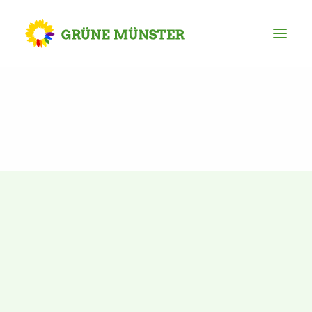
Partei
Kreisvorstand
Kreisgeschäftsstelle
Mitgliederversammlung
Ortsverbände