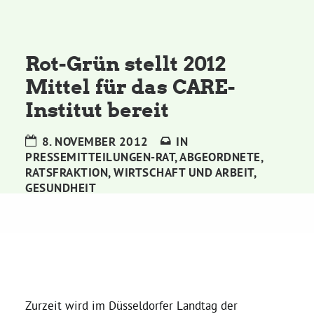
Kommissionen
Satzung
Rot-Grün stellt 2012
Mittel für das CARE-
Grünes Zentrum
Institut bereit
Personen
8. NOVEMBER 2012
IN
PRESSEMITTEILUNGEN-RAT
,
ABGEORDNETE
,
Sylvia Rietenberg, MdB
RATSFRAKTION
,
WIRTSCHAFT UND ARBEIT
,
GESUNDHEIT
Dorothea Deppermann, MdL
Josefine Paul, MdL
Robin Korte, MdL
Zurzeit wird im Düsseldorfer Landtag der