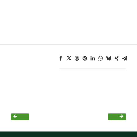
Grüne Jugend
CampusGrün
Aktuelles
Termine
Kontakt