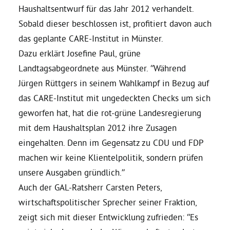
Haushaltsentwurf für das Jahr 2012 verhandelt.
Sobald dieser beschlossen ist, profitiert davon auch
Daniel Freund, MdEP
das geplante CARE-Institut in Münster.
Dazu erklärt Josefine Paul, grüne
Delegierte
Landtagsabgeordnete aus Münster. “Während
Jürgen Rüttgers in seinem Wahlkampf in Bezug auf
Grüne im Rathaus
das CARE-Institut mit ungedeckten Checks um sich
geworfen hat, hat die rot-grüne Landesregierung
Ratsfraktion
mit dem Haushaltsplan 2012 ihre Zusagen
eingehalten. Denn im Gegensatz zu CDU und FDP
Ratsmitglieder 2025 – 2030
machen wir keine Klientelpolitik, sondern prüfen
unsere Ausgaben gründlich.”
Auch der GAL-Ratsherr Carsten Peters,
Ratsanträge
wirtschaftspolitischer Sprecher seiner Fraktion,
zeigt sich mit dieser Entwicklung zufrieden: “Es
Fraktionsgeschäftsstelle