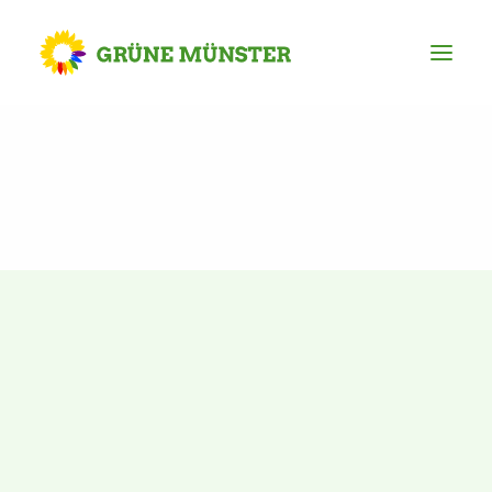
Partei
Kreisvorstand
Kreisgeschäftsstelle
Mitgliederversammlung
Ortsverbände