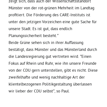
zeigt sich, dass auch der Wissenschaftsstandort
Münster von der rot-grünen Mehrheit im Landtag
Bezirksvertretungen
profitiert. Die Förderung des CARE-Instituts ist
unter den jetzigen Vorzeichen eine gute Sache für
Aktiv werden
unsere Stadt. Es ist gut, dass endlich
Planungssicherheit besteht.”
Termine
Beide Grüne sehen sich in ihrer Auffassung
bestätigt, dass Münster und das Münsterland durch
die Landesregierung gut vertreten wird. “Einen
Arbeitsgruppen
Fokus auf Rhein und Ruhr, wie ihn unsere Freunde
von der CDU gern unterstellen, gibt es nicht. Diese
Mitglied werden
zweifelhafte und wenig nachhaltige Art der
klientelbezogenen Politikgestaltung überlassen
Kommunalpolitik
wir lieber der CDU selbst“, so Paul.
Engagement-Sprechstunde