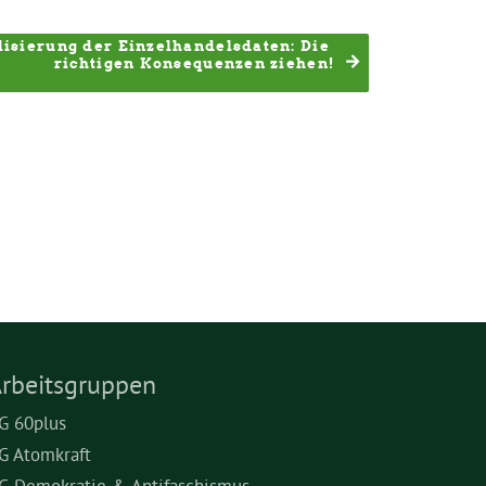
isierung der Einzelhandelsdaten: Die 
richtigen Konsequenzen ziehen!
rbeitsgruppen
G 60plus
G Atomkraft
G Demokratie & Antifaschismus