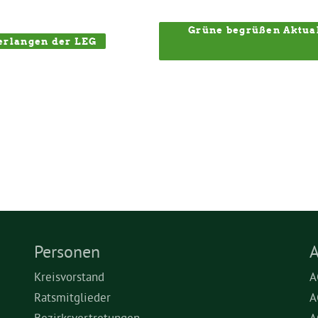
Grüne begrüßen Aktual
erlangen der LEG
Personen
A
Kreisvorstand
A
Ratsmitglieder
A
Bezirksvertretungen
A