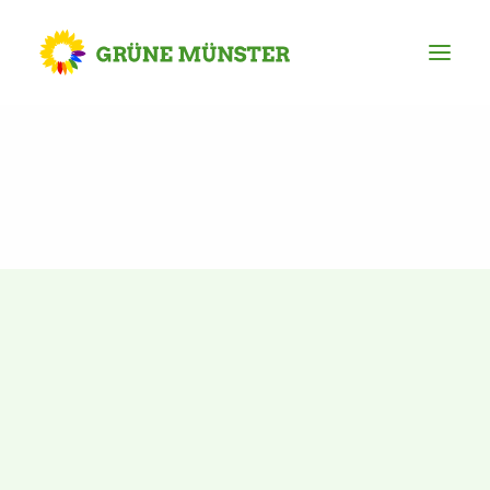
Partei
Kreisvorstand
Kreisgeschäftsstelle
Mitgliederversammlung
Ortsverbände