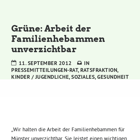
Kommissionen
Satzung
Grüne: Arbeit der
Familienhebammen
Grünes Zentrum
unverzichtbar
Personen
11. SEPTEMBER 2012
IN
PRESSEMITTEILUNGEN-RAT
,
RATSFRAKTION
,
Sylvia Rietenberg, MdB
KINDER / JUGENDLICHE
,
SOZIALES
,
GESUNDHEIT
Dorothea Deppermann, MdL
Josefine Paul, MdL
„Wir halten die Arbeit der Familienhebammen für
Robin Korte, MdL
Münster unverzichtbar. Sie leistet einen wichtigen