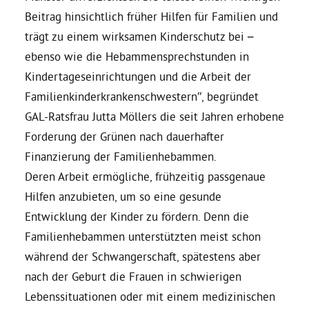
Beitrag hinsichtlich früher Hilfen für Familien und
Daniel Freund, MdEP
trägt zu einem wirksamen Kinderschutz bei –
ebenso wie die Hebammensprechstunden in
Kindertageseinrichtungen und die Arbeit der
Delegierte
Familienkinderkrankenschwestern“, begründet
GAL-Ratsfrau Jutta Möllers die seit Jahren erhobene
Grüne im Rathaus
Forderung der Grünen nach dauerhafter
Finanzierung der Familienhebammen.
Ratsfraktion
Deren Arbeit ermögliche, frühzeitig passgenaue
Hilfen anzubieten, um so eine gesunde
Ratsmitglieder 2025 – 2030
Entwicklung der Kinder zu fördern. Denn die
Familienhebammen unterstützten meist schon
Ratsanträge
während der Schwangerschaft, spätestens aber
nach der Geburt die Frauen in schwierigen
Lebenssituationen oder mit einem medizinischen
Fraktionsgeschäftsstelle