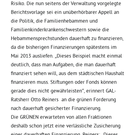
Risiko. Die nun seitens der Verwaltung vorgelegte
Berichtsvorlage sei ein unüberhörbarer Appell an
Bezirksvertretungen
die Politik, die Familienhebammen und
Familienkinderkrankenschwestern sowie die
Aktiv werden
Hebammensprechstunden dauerhaft zu finanzieren,
da die bisherigen Finanzierungen spätestens im
Termine
Mai 2013 ausliefen. „Dieses Beispiel macht einmal
deutlich, dass man Aufgaben, die man dauerhaft
Arbeitsgruppen
finanziert sehen will, aus dem städtischen Haushalt
finanzieren muss. Stiftungen oder Fonds können
gerade dies nicht gewährleisten“, erinnert GAL-
Mitglied werden
Ratsherr Otto Reiners an die grünen Forderung
nach dauerhaft gesicherter Finanzierung.
Kommunalpolitik
Die GRÜNEN erwarteten von allen Fraktionen
deshalb schon jetzt eine verlässliche Zusicherung
Engagement-Sprechstunde
einer dauerhaften Finanzierung. Reiners: „Dieses