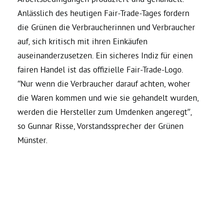
Anlässlich des heutigen Fair-Trade-Tages fordern
Daniel Freund, MdEP
die Grünen die Verbraucherinnen und Verbraucher
auf, sich kritisch mit ihren Einkäufen
auseinanderzusetzen. Ein sicheres Indiz für einen
Delegierte
fairen Handel ist das offizielle Fair-Trade-Logo.
“Nur wenn die Verbraucher darauf achten, woher
Grüne im Rathaus
die Waren kommen und wie sie gehandelt wurden,
werden die Hersteller zum Umdenken angeregt”,
Ratsfraktion
so Gunnar Risse, Vorstandssprecher der Grünen
Münster.
Ratsmitglieder 2025 – 2030
Ratsanträge
Fraktionsgeschäftsstelle