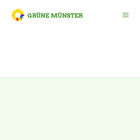
Partei
Kreisvorstand
Kreisgeschäftsstelle
Mitgliederversammlung
Ortsverbände