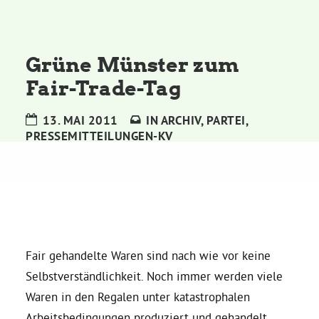
Kommissionen
Satzung
Grüne Münster zum
Fair-Trade-Tag
Grünes Zentrum
13. MAI 2011
IN
ARCHIV
,
PARTEI
,
PRESSEMITTEILUNGEN-KV
Personen
Sylvia Rietenberg, MdB
Dorothea Deppermann, MdL
Fair gehandelte Waren sind nach wie vor keine
Josefine Paul, MdL
Selbstverständlichkeit. Noch immer werden viele
Waren in den Regalen unter katastrophalen
Robin Korte, MdL
Arbeitsbedingungen produziert und gehandelt.