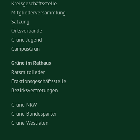
Kreisgeschäftsstelle
Mitgliederversammlung
Grüne Jugend
Satzung
Ortsverbände
CampusGrün
Grüne Jugend
CampusGrün
Grüne im Rathaus
Aktuelles
Ratsmitglieder
Fraktionsgeschäftsstelle
Bezirksvertretungen
Termine
Grüne NRW
Grüne Bundespartei
Kontakt
Grüne Westfalen