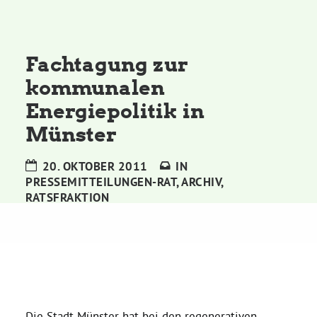
Kommissionen
Satzung
Fachtagung zur
kommunalen
Grünes Zentrum
Energiepolitik in
Münster
Personen
20. OKTOBER 2011
IN
Sylvia Rietenberg, MdB
PRESSEMITTEILUNGEN-RAT
,
ARCHIV
,
RATSFRAKTION
Dorothea Deppermann, MdL
Josefine Paul, MdL
Robin Korte, MdL
Die Stadt Münster hat bei den regenerativen