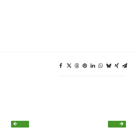
Bezirksvertretungen
Aktiv werden
Termine
Arbeitsgruppen
Mitglied werden
Kommunalpolitik
Engagement-Sprechstunde