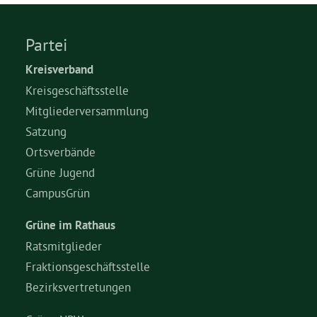
Grüne Jugend
Partei
Kreisverband
CampusGrün
Kreisgeschäftsstelle
Mitgliederversammlung
Satzung
Aktuelles
Ortsverbände
Grüne Jugend
CampusGrün
Termine
Grüne im Rathaus
Ratsmitglieder
Kontakt
Fraktionsgeschäftsstelle
Bezirksvertretungen