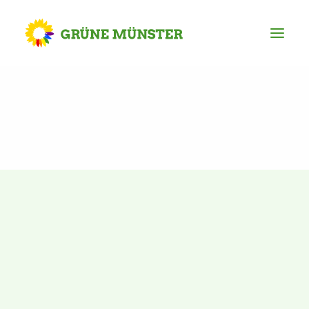
Partei
Kreisvorstand
Kreisgeschäftsstelle
Mitgliederversammlung
Ortsverbände