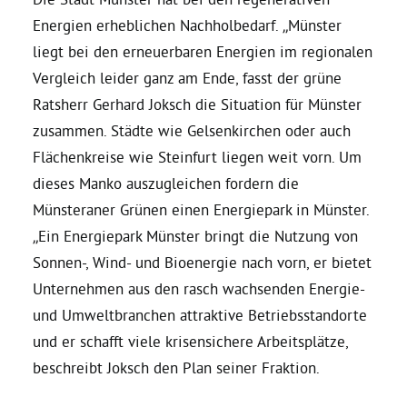
Energien erheblichen Nachholbedarf. „Münster
Daniel Freund, MdEP
liegt bei den erneuerbaren Energien im regionalen
Vergleich leider ganz am Ende, fasst der grüne
Delegierte
Ratsherr Gerhard Joksch die Situation für Münster
zusammen. Städte wie Gelsenkirchen oder auch
Flächenkreise wie Steinfurt liegen weit vorn. Um
Grüne im Rathaus
dieses Manko auszugleichen fordern die
Münsteraner Grünen einen Energiepark in Münster.
Ratsfraktion
„Ein Energiepark Münster bringt die Nutzung von
Sonnen-, Wind- und Bioenergie nach vorn, er bietet
Ratsmitglieder 2025 – 2030
Unternehmen aus den rasch wachsenden Energie-
und Umweltbranchen attraktive Betriebsstandorte
Ratsanträge
und er schafft viele krisensichere Arbeitsplätze,
beschreibt Joksch den Plan seiner Fraktion.
Fraktionsgeschäftsstelle