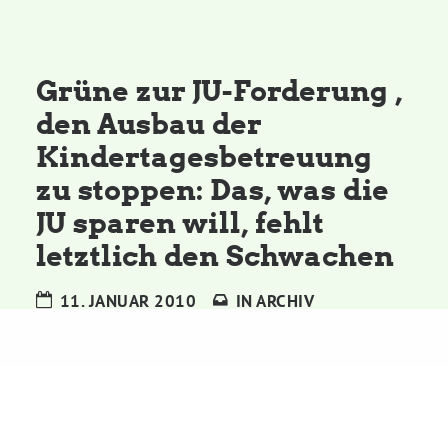
Kommissionen
Satzung
Grüne zur JU-Forderung ,
den Ausbau der
Grünes Zentrum
Kindertagesbetreuung
zu stoppen: Das, was die
Personen
JU sparen will, fehlt
Sylvia Rietenberg, MdB
letztlich den Schwachen
11. JANUAR 2010
IN
ARCHIV
Dorothea Deppermann, MdL
Josefine Paul, MdL
Robin Korte, MdL