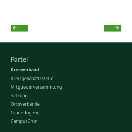
Grüne Jugend
CampusGrün
Partei
Aktuelles
Kreisverband
Kreisgeschäftsstelle
Termine
Mitgliederversammlung
Satzung
Ortsverbände
Kontakt
Grüne Jugend
CampusGrün