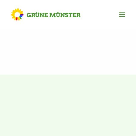
Partei
Kreisvorstand
Kreisgeschäftsstelle
Mitgliederversammlung
Ortsverbände