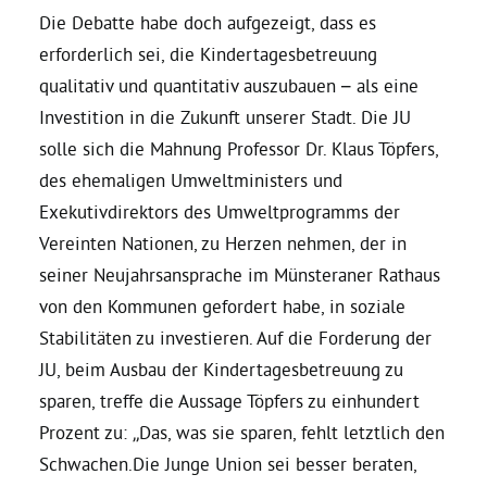
Die Debatte habe doch aufgezeigt, dass es
erforderlich sei, die Kindertagesbetreuung
Daniel Freund, MdEP
qualitativ und quantitativ auszubauen – als eine
Investition in die Zukunft unserer Stadt. Die JU
Delegierte
solle sich die Mahnung Professor Dr. Klaus Töpfers,
des ehemaligen Umweltministers und
Grüne im Rathaus
Exekutivdirektors des Umweltprogramms der
Vereinten Nationen, zu Herzen nehmen, der in
Ratsfraktion
seiner Neujahrsansprache im Münsteraner Rathaus
von den Kommunen gefordert habe, in soziale
Ratsmitglieder 2025 – 2030
Stabilitäten zu investieren. Auf die Forderung der
JU, beim Ausbau der Kindertagesbetreuung zu
sparen, treffe die Aussage Töpfers zu einhundert
Ratsanträge
Prozent zu: „Das, was sie sparen, fehlt letztlich den
Schwachen.Die Junge Union sei besser beraten,
Fraktionsgeschäftsstelle