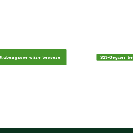
S21-Gegner b
Stubengasse wäre bessere 