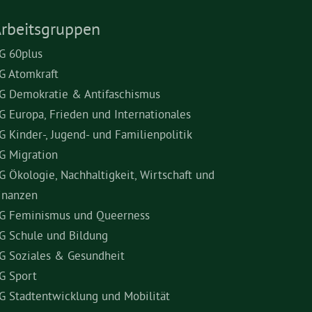
rbeitsgruppen
G 60plus
G Atomkraft
G Demokratie & Antifaschismus
G Europa, Frieden und Internationales
G Kinder-, Jugend- und Familienpolitik
G Migration
G Ökologie, Nachhaltigkeit, Wirtschaft und
inanzen
G Feminismus und Queerness
G Schule und Bildung
G Soziales & Gesundheit
G Sport
G Stadtentwicklung und Mobilität