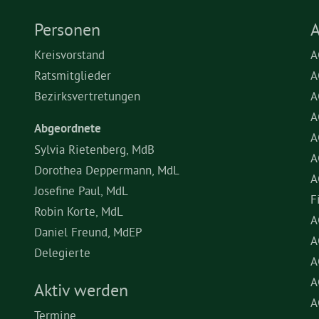
Personen
A
Kreisvorstand
A
Ratsmitglieder
A
Bezirksvertretungen
A
A
Abgeordnete
A
Sylvia Rietenberg, MdB
A
Dorothea Deppermann, MdL
A
Josefine Paul, MdL
F
Robin Korte, MdL
A
Daniel Freund, MdEP
A
Delegierte
A
A
Aktiv werden
A
Termine