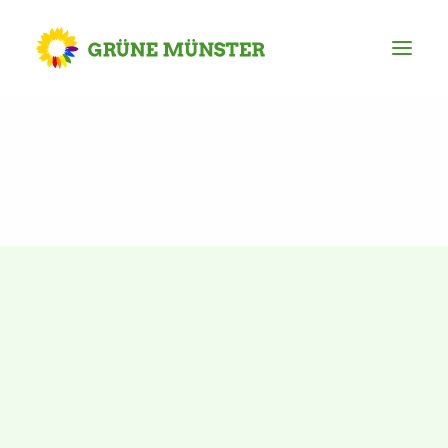
Partei
Kreisvorstand
Kreisgeschäftsstelle
Mitgliederversammlung
Ortsverbände