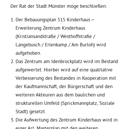
Der Rat der Stadt Münster möge beschließen:
Daniel Freund, MdEP
Der Bebauungsplan 515 Kinderhaus –
Erweiterung Zentrum Kinderhaus
Delegierte
(Kristiansandstraße / Westhoffstraße /
Langebusch / Erlenkamp / Am Burloh) wird
Grüne im Rathaus
aufgehoben.
Das Zentrum am Idenbrockplatz wird im Bestand
Ratsfraktion
aufgewertet. Hierbei wird auf eine qualitative
Verbesserung des Bestandes in Kooperation mit
der Kaufmannschaft, der Bürgerschaft und den
Ratsmitglieder 2025 – 2030
weiteren Akteuren aus dem baulichen und
strukturellen Umfeld (Sprickmannplatz, Soziale
Ratsanträge
Stadt) gesetzt.
Die Aufwertung des Zentrum Kinderhaus wird in
Fraktionsgeschäftsstelle
einer Art ‚Masterplan mit den weiteren