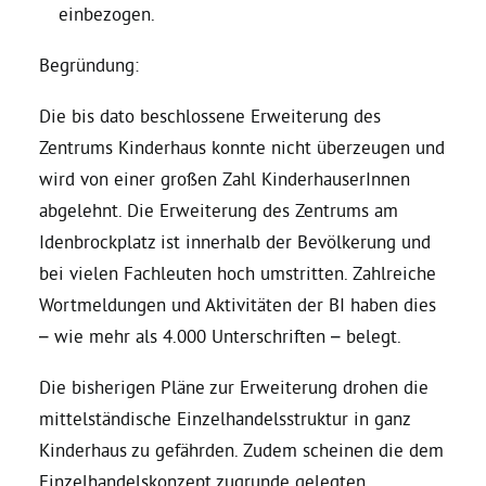
einbezogen.
Grüne Jugend
Begründung:
Die bis dato beschlossene Erweiterung des
CampusGrün
Zentrums Kinderhaus konnte nicht überzeugen und
wird von einer großen Zahl KinderhauserInnen
abgelehnt. Die Erweiterung des Zentrums am
Aktuelles
Idenbrockplatz ist innerhalb der Bevölkerung und
bei vielen Fachleuten hoch umstritten. Zahlreiche
Wortmeldungen und Aktivitäten der BI haben dies
Termine
– wie mehr als 4.000 Unterschriften – belegt.
Die bisherigen Pläne zur Erweiterung drohen die
Kontakt
mittelständische Einzelhandelsstruktur in ganz
Kinderhaus zu gefährden. Zudem scheinen die dem
Einzelhandelskonzept zugrunde gelegten