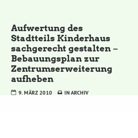
Kommissionen
Satzung
Aufwertung des
Stadtteils Kinderhaus
Grünes Zentrum
sachgerecht gestalten –
Bebauungsplan zur
Personen
Zentrumserweiterung
Sylvia Rietenberg, MdB
aufheben
9. MÄRZ 2010
IN
ARCHIV
Dorothea Deppermann, MdL
Josefine Paul, MdL
Robin Korte, MdL