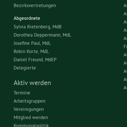
Bezirksvertretungen
A
A
Abgeordnete
A
Sylvia Rietenberg, MdB
A
Dorothea Deppermann, MdL
A
Josefine Paul, MdL
F
Robin Korte, MdL
A
Daniel Freund, MdEP
A
Delegierte
A
A
Aktiv werden
A
Termine
Arbeitsgruppen
Vereinigungen
Mitglied werden
Kommunalpolitik