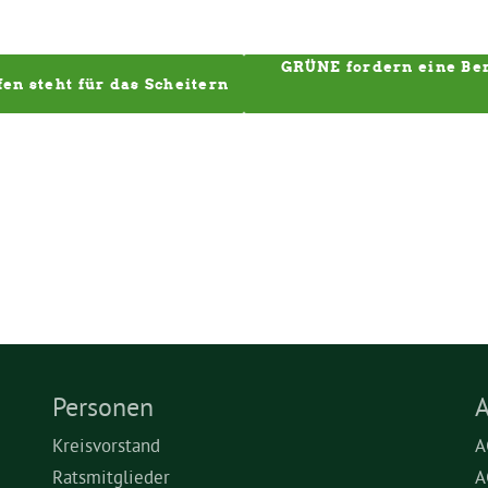
GRÜNE fordern eine Ber
n steht für das Scheitern 
Personen
A
Kreisvorstand
A
Ratsmitglieder
A