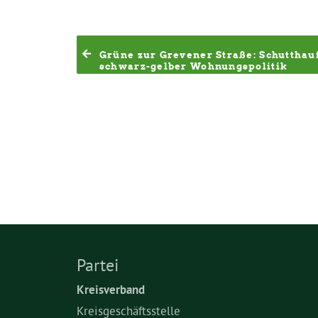
Grüne zur Grevener Straße: Schutthaufe
schwarz-gelber Wohnungspolitik
Partei
Kreisverband
Kreisgeschäftsstelle