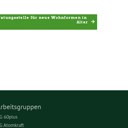
atungsstelle für neue Wohnformen in 
Alter
rbeitsgruppen
G 60plus
G Atomkraft