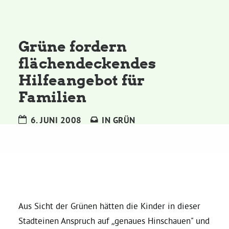
Kommissionen
Satzung
Grüne fordern
flächendeckendes
Grünes Zentrum
Hilfeangebot für
Familien
Personen
6. JUNI 2008
IN
GRÜN
Sylvia Rietenberg, MdB
Dorothea Deppermann, MdL
Josefine Paul, MdL
Aus Sicht der Grünen hätten die Kinder in dieser
Stadteinen Anspruch auf „genaues Hinschauen" und
Robin Korte, MdL