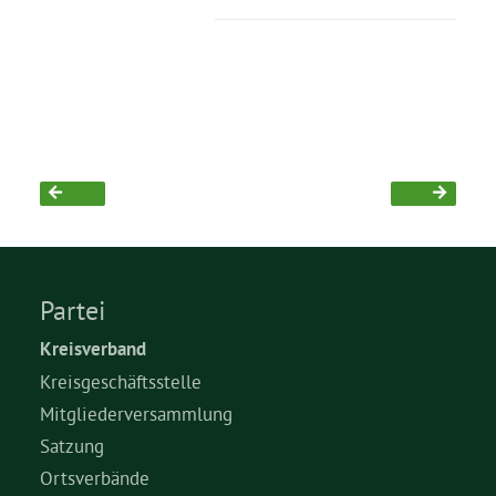
Grüne Jugend
CampusGrün
Aktuelles
Partei
Termine
Kreisverband
Kreisgeschäftsstelle
Mitgliederversammlung
Kontakt
Satzung
Ortsverbände