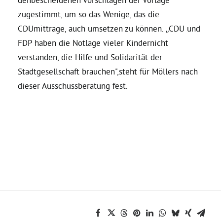
zugestimmt, um so das Wenige, das die
Bezirksvertretungen
CDUmittrage, auch umsetzen zu können. „CDU und
FDP haben die Notlage vieler Kindernicht
Aktiv werden
verstanden, die Hilfe und Solidarität der
Stadtgesellschaft brauchen",steht für Möllers nach
dieser Ausschussberatung fest.
Termine
Arbeitsgruppen
Mitglied werden
Kommunalpolitik
Engagement-Sprechstunde