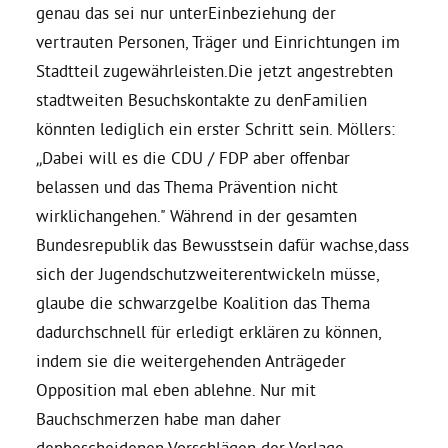
genau das sei nur unterEinbeziehung der
vertrauten Personen, Träger und Einrichtungen im
Daniel Freund, MdEP
Stadtteil zugewährleisten.Die jetzt angestrebten
stadtweiten Besuchskontakte zu denFamilien
Delegierte
könnten lediglich ein erster Schritt sein. Möllers:
„Dabei will es die CDU / FDP aber offenbar
Grüne im Rathaus
belassen und das Thema Prävention nicht
wirklichangehen." Während in der gesamten
Ratsfraktion
Bundesrepublik das Bewusstsein dafür wachse,dass
sich der Jugendschutzweiterentwickeln müsse,
glaube die schwarzgelbe Koalition das Thema
Ratsmitglieder 2025 – 2030
dadurchschnell für erledigt erklären zu können,
indem sie die weitergehenden Anträgeder
Ratsanträge
Opposition mal eben ablehne. Nur mit
Bauchschmerzen habe man daher
Fraktionsgeschäftsstelle
denbescheidenen Vorschlägen der Vorlage