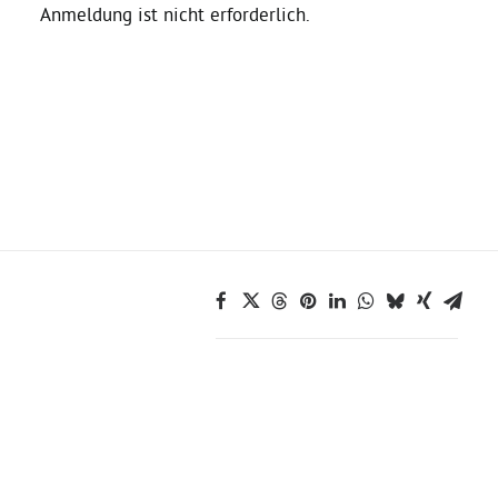
Anmeldung ist nicht erforderlich.
Daniel Freund, MdEP
Delegierte
Grüne im Rathaus
Ratsfraktion
Ratsmitglieder 2025 – 2030
Ratsanträge
Fraktionsgeschäftsstelle