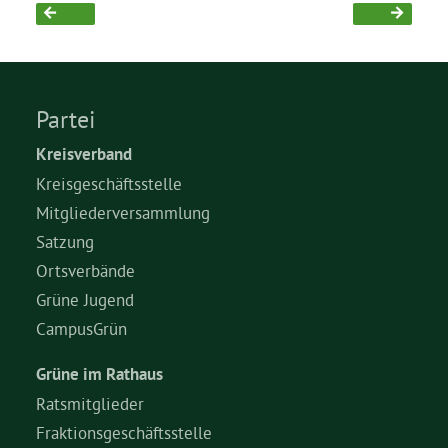
Bezirksvertretungen
Aktiv werden
Partei
Kreisverband
Termine
Kreisgeschäftsstelle
Mitgliederversammlung
Arbeitsgruppen
Satzung
Ortsverbände
Grüne Jugend
Mitglied werden
CampusGrün
Kommunalpolitik
Grüne im Rathaus
Ratsmitglieder
Fraktionsgeschäftsstelle
Engagement-Sprechstunde