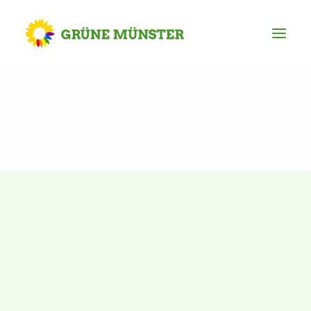
Partei
Kreisvorstand
Kreisgeschäftsstelle
Mitgliederversammlung
Ortsverbände