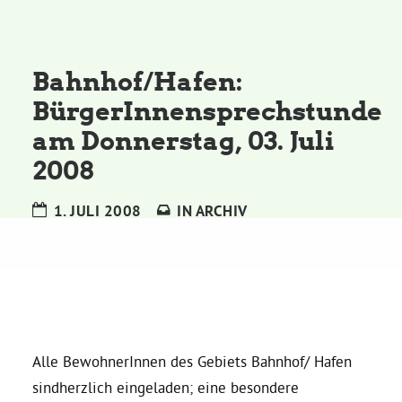
Kommissionen
Satzung
Bahnhof/Hafen:
BürgerInnensprechstunde
Grünes Zentrum
am Donnerstag, 03. Juli
2008
Personen
1. JULI 2008
IN
ARCHIV
Sylvia Rietenberg, MdB
Dorothea Deppermann, MdL
Josefine Paul, MdL
Alle BewohnerInnen des Gebiets Bahnhof/ Hafen
sindherzlich eingeladen; eine besondere
Robin Korte, MdL