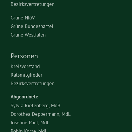
Bezirksvertretungen
Grüne Jugend
Grüne NRW
Grüne Bundespartei
CampusGrün
Grüne Westfalen
Personen
Aktuelles
Kreisvorstand
Ratsmitglieder
Bezirksvertretungen
Termine
Abgeordnete
Sylvia Rietenberg, MdB
Kontakt
Dorothea Deppermann, MdL
Josefine Paul, MdL
Robin Korte, MdL