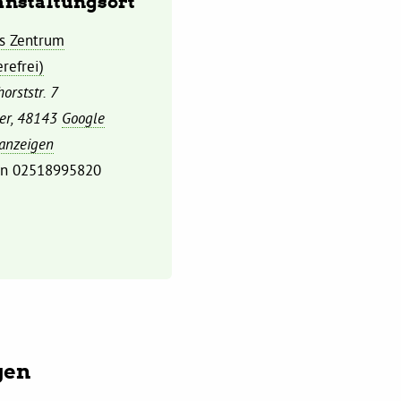
anstaltungsort
s Zentrum
erefrei)
orststr. 7
er
,
48143
Google
 anzeigen
on
02518995820
gen