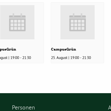
pusGrün
CampusGrün
ugust | 19:00
-
21:30
25. August | 19:00
-
21:30
Personen
A