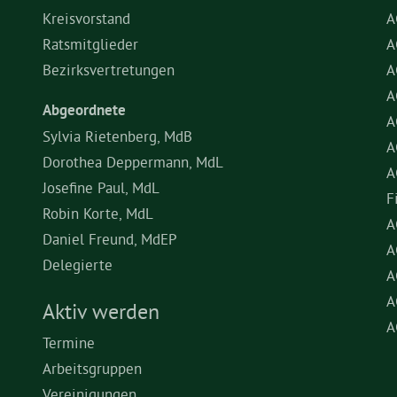
Kreisvorstand
A
Ratsmitglieder
A
Bezirksvertretungen
A
A
Abgeordnete
A
Sylvia Rietenberg, MdB
A
Dorothea Deppermann, MdL
A
Josefine Paul, MdL
F
Robin Korte, MdL
A
Daniel Freund, MdEP
A
Delegierte
A
A
Aktiv werden
A
Termine
Arbeitsgruppen
Vereinigungen