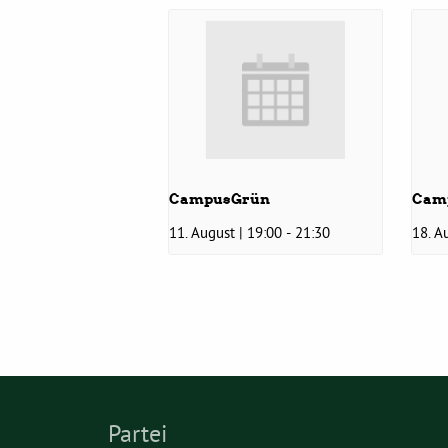
CampusGrün
Cam
11. August | 19:00
-
21:30
18. A
Partei