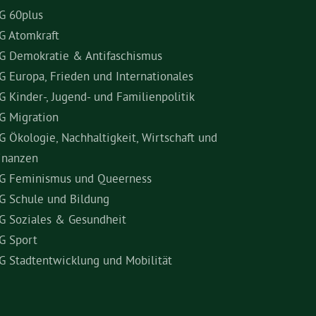
G 60plus
G Atomkraft
G Demokratie & Antifaschismus
G Europa, Frieden und Internationales
G Kinder-, Jugend- und Familienpolitik
G Migration
G Ökologie, Nachhaltigkeit, Wirtschaft und
inanzen
G Feminismus und Queerness
G Schule und Bildung
G Soziales & Gesundheit
G Sport
G Stadtentwicklung und Mobilität