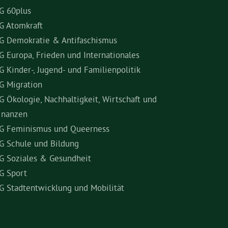
G 60plus
G Atomkraft
G Demokratie & Antifaschismus
G Europa, Frieden und Internationales
G Kinder-, Jugend- und Familienpolitik
G Migration
G Ökologie, Nachhaltigkeit, Wirtschaft und
inanzen
G Feminismus und Queerness
G Schule und Bildung
G Soziales & Gesundheit
G Sport
G Stadtentwicklung und Mobilität