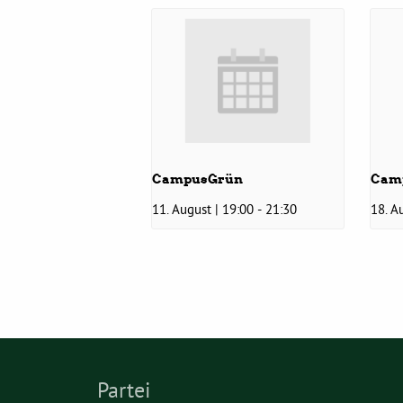
CampusGrün
Cam
11. August | 19:00
-
21:30
18. A
Partei