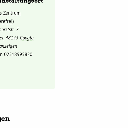
anstaltungsort
s Zentrum
erefrei)
orststr. 7
er
,
48143
Google
 anzeigen
on
02518995820
gen