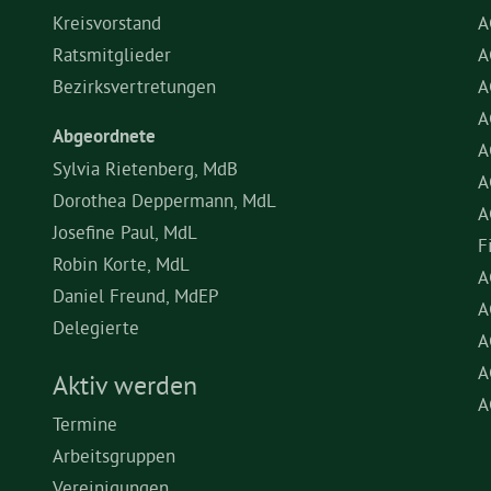
Kreisvorstand
A
Ratsmitglieder
A
Bezirksvertretungen
A
A
Abgeordnete
A
Sylvia Rietenberg, MdB
A
Dorothea Deppermann, MdL
A
Josefine Paul, MdL
F
Robin Korte, MdL
A
Daniel Freund, MdEP
A
Delegierte
A
A
Aktiv werden
A
Termine
Arbeitsgruppen
Vereinigungen