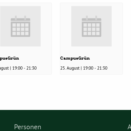
pusGrün
CampusGrün
ugust | 19:00
-
21:30
25. August | 19:00
-
21:30
Personen
A