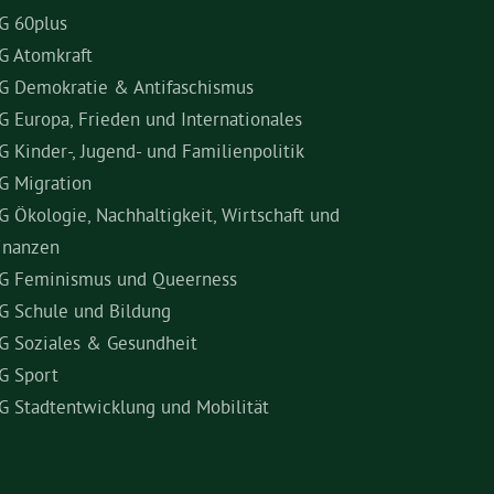
G 60plus
G Atomkraft
G Demokratie & Antifaschismus
G Europa, Frieden und Internationales
G Kinder-, Jugend- und Familienpolitik
G Migration
G Ökologie, Nachhaltigkeit, Wirtschaft und
inanzen
G Feminismus und Queerness
G Schule und Bildung
G Soziales & Gesundheit
G Sport
G Stadtentwicklung und Mobilität