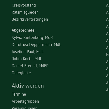
Kreisvorstand
A
Ratsmitglieder
A
Bezirksvertretungen
A
A
Abgeordnete
A
Sylvia Rietenberg, MdB
A
Dorothea Deppermann, MdL
A
Josefine Paul, MdL
F
Robin Korte, MdL
A
Daniel Freund, MdEP
A
Delegierte
A
A
Aktiv werden
A
Termine
Arbeitsgruppen
Vereinigungen