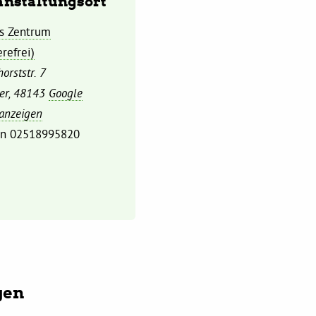
anstaltungsort
s Zentrum
erefrei)
orststr. 7
er
,
48143
Google
 anzeigen
on
02518995820
gen