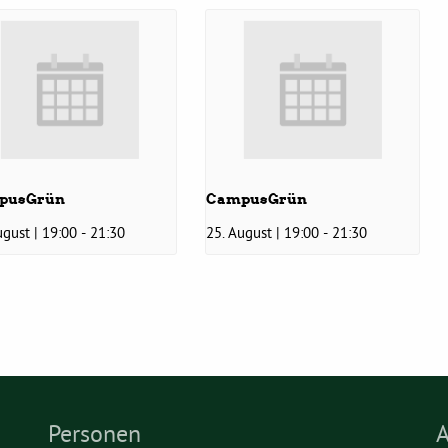
pusGrün
CampusGrün
ugust | 19:00
-
21:30
25. August | 19:00
-
21:30
Personen
A