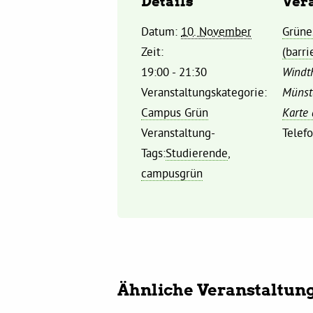
Details
Ver
Datum:
10. November
Grüne
Zeit:
(barri
19:00 - 21:30
Windth
Veranstaltungskategorie:
Münst
Campus Grün
Karte
Veranstaltung-
Telef
Tags:
Studierende
,
campusgrün
Ähnliche Veranstaltun