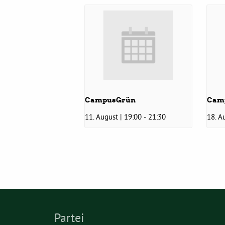
CampusGrün
Cam
11. August | 19:00
-
21:30
18. A
Partei