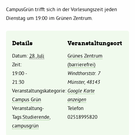
Kommissionen
CampusGrün trifft sich in der Vorlesungszeit jeden
Dienstag um 19:00 im Grünen Zentrum.
Satzung
Grünes Zentrum
Details
Veranstaltungsort
Datum:
28. Juli
Grünes Zentrum
Personen
Zeit:
(barrierefrei)
Sylvia Rietenberg, MdB
19:00 -
Windthorststr. 7
21:30
Münster
,
48143
Veranstaltungskategorie:
Google Karte
Dorothea Deppermann, MdL
Campus Grün
anzeigen
Veranstaltung-
Telefon
Josefine Paul, MdL
Tags:
Studierende
,
02518995820
campusgrün
Robin Korte, MdL