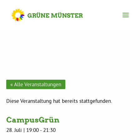
Partei
Kreisvorstand
Kreisgeschäftsstelle
« Alle Veranstaltungen
Mitgliederversammlung
Diese Veranstaltung hat bereits stattgefunden.
CampusGrün
Ortsverbände
28. Juli | 19:00
-
21:30