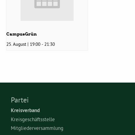
Grüne Jugend
CampusGrün
CampusGrün
25. August | 19:00
-
21:30
Aktuelles
Termine
Partei
Kreisverband
Kontakt
Kreisgeschäftsstelle
Mitgliederversammlung