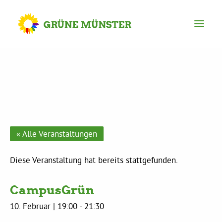
Partei
Kreisvorstand
Kreisgeschäftsstelle
« Alle Veranstaltungen
Mitgliederversammlung
Diese Veranstaltung hat bereits stattgefunden.
CampusGrün
Ortsverbände
10. Februar | 19:00
-
21:30