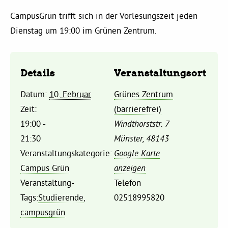
Kommissionen
CampusGrün trifft sich in der Vorlesungszeit jeden
Dienstag um 19:00 im Grünen Zentrum.
Satzung
Grünes Zentrum
Details
Veranstaltungsort
Datum:
10. Februar
Grünes Zentrum
Personen
Zeit:
(barrierefrei)
Sylvia Rietenberg, MdB
19:00 -
Windthorststr. 7
21:30
Münster
,
48143
Veranstaltungskategorie:
Google Karte
Dorothea Deppermann, MdL
Campus Grün
anzeigen
Veranstaltung-
Telefon
Josefine Paul, MdL
Tags:
Studierende
,
02518995820
campusgrün
Robin Korte, MdL