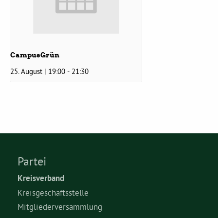
Grüne Jugend
CampusGrün
CampusGrün
25. August | 19:00
-
21:30
Aktuelles
Termine
Partei
Kreisverband
Kontakt
Kreisgeschäftsstelle
Mitgliederversammlung