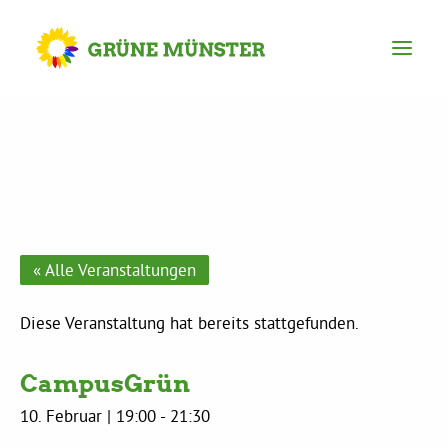
Partei
Kreisvorstand
Kreisgeschäftsstelle
« Alle Veranstaltungen
Mitgliederversammlung
Diese Veranstaltung hat bereits stattgefunden.
CampusGrün
Ortsverbände
10. Februar | 19:00
-
21:30