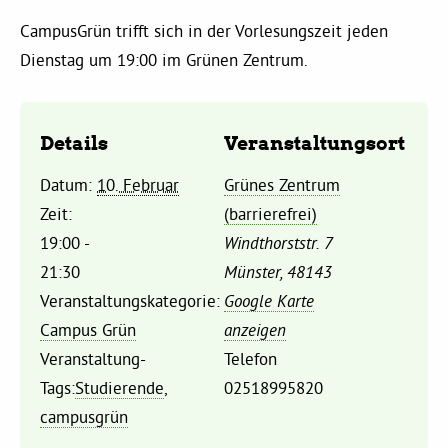
Kommissionen
CampusGrün trifft sich in der Vorlesungszeit jeden
Dienstag um 19:00 im Grünen Zentrum.
Satzung
Grünes Zentrum
Details
Veranstaltungsort
Datum:
10. Februar
Grünes Zentrum
Personen
Zeit:
(barrierefrei)
Sylvia Rietenberg, MdB
19:00 -
Windthorststr. 7
21:30
Münster
,
48143
Veranstaltungskategorie:
Google Karte
Dorothea Deppermann, MdL
Campus Grün
anzeigen
Veranstaltung-
Telefon
Josefine Paul, MdL
Tags:
Studierende
,
02518995820
campusgrün
Robin Korte, MdL