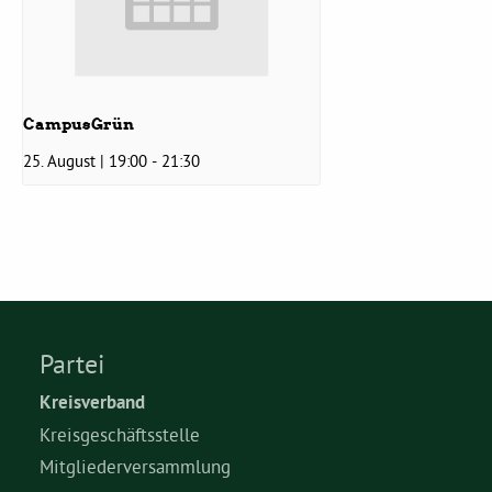
Grüne Jugend
CampusGrün
CampusGrün
25. August | 19:00
-
21:30
Aktuelles
Termine
Partei
Kreisverband
Kontakt
Kreisgeschäftsstelle
Mitgliederversammlung