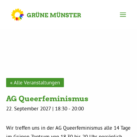
Partei
Kreisvorstand
Kreisgeschäftsstelle
« Alle Veranstaltungen
AG Queerfeminismus
Mitgliederversammlung
22. September 2027 | 18:30
-
20:00
Ortsverbände
Wir treffen uns in der AG Queerfeminismus alle 14 Tage
im Grünen Zentrum von 18.30 bis 20 Uhr persönlich