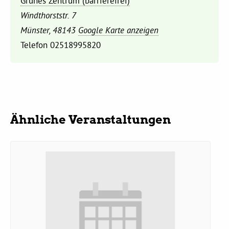
Grünes Zentrum (barrierefrei)
Windthorststr. 7
Daniel Freund, MdEP
Münster
,
48143
Google Karte anzeigen
Telefon
02518995820
Delegierte
Grüne im Rathaus
Ähnliche Veranstaltungen
Ratsfraktion
Ratsmitglieder 2025 – 2030
Ratsanträge
Fraktionsgeschäftsstelle