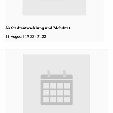
Grüne Jugend
AG Stadtentwicklung und Mobilität
CampusGrün
11. August | 19:00
-
21:00
Aktuelles
Termine
Kontakt