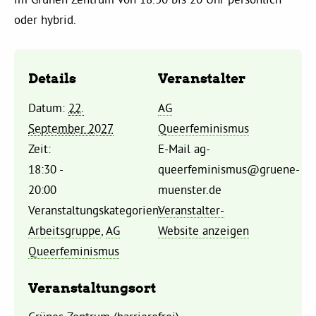
Kommissionen
oder hybrid.
Satzung
Details
Veranstalter
Grünes Zentrum
Datum:
22.
AG
September 2027
Queerfeminismus
Personen
Zeit:
E-Mail
ag-
18:30 -
queerfeminismus@gruene-
Sylvia Rietenberg, MdB
20:00
muenster.de
Veranstaltungskategorien:
Veranstalter-
Dorothea Deppermann, MdL
Arbeitsgruppe
,
AG
Website anzeigen
Queerfeminismus
Josefine Paul, MdL
Veranstaltungsort
Robin Korte, MdL