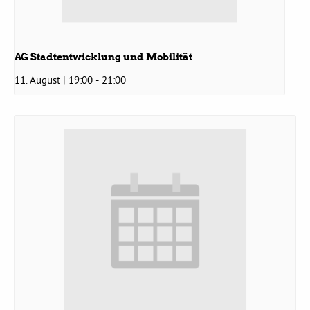
Grüne Jugend
AG Stadtentwicklung und Mobilität
CampusGrün
11. August | 19:00
-
21:00
Aktuelles
Termine
Kontakt