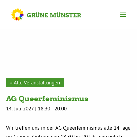
Partei
Kreisvorstand
Kreisgeschäftsstelle
« Alle Veranstaltungen
AG Queerfeminismus
Mitgliederversammlung
14. Juli 2027 | 18:30
-
20:00
Ortsverbände
Wir treffen uns in der AG Queerfeminismus alle 14 Tage
im Grünen Zentrum von 18.30 bis 20 Uhr persönlich