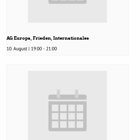
Bezirksvertretungen
Aktiv werden
AG Europa, Frieden, Internationales
10. August | 19:00
-
21:00
Termine
Arbeitsgruppen
Mitglied werden
Kommunalpolitik
Engagement-Sprechstunde