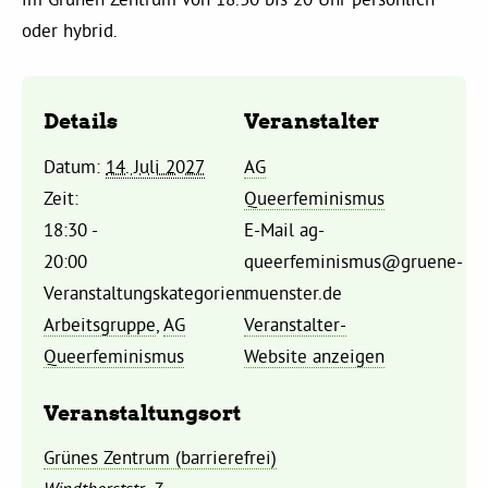
Kommissionen
oder hybrid.
Satzung
Details
Veranstalter
Grünes Zentrum
Datum:
14. Juli 2027
AG
Zeit:
Queerfeminismus
Personen
18:30 -
E-Mail
ag-
20:00
queerfeminismus@gruene-
Sylvia Rietenberg, MdB
Veranstaltungskategorien:
muenster.de
Arbeitsgruppe
,
AG
Veranstalter-
Dorothea Deppermann, MdL
Queerfeminismus
Website anzeigen
Josefine Paul, MdL
Veranstaltungsort
Grünes Zentrum (barrierefrei)
Robin Korte, MdL