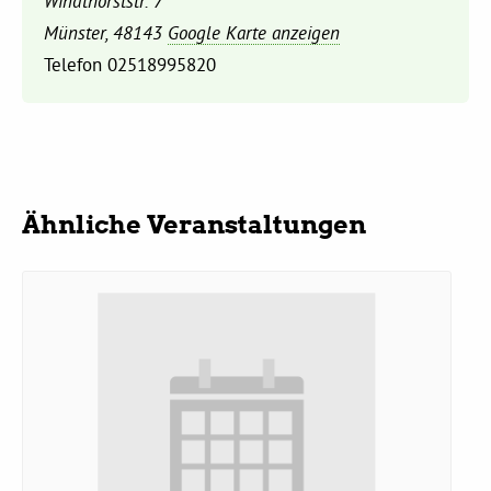
Windthorststr. 7
Münster
,
48143
Google Karte anzeigen
Daniel Freund, MdEP
Telefon
02518995820
Delegierte
Grüne im Rathaus
Ähnliche Veranstaltungen
Ratsfraktion
Ratsmitglieder 2025 – 2030
Ratsanträge
Fraktionsgeschäftsstelle