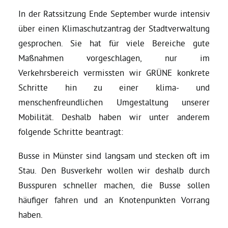
Kommissionen
In der Ratssitzung Ende September wurde intensiv
über einen Klimaschutzantrag der Stadtverwaltung
Satzung
gesprochen. Sie hat für viele Bereiche gute
Maßnahmen vorgeschlagen, nur im
Grünes Zentrum
Verkehrsbereich vermissten wir GRÜNE konkrete
Schritte hin zu einer klima- und
Personen
menschenfreundlichen Umgestaltung unserer
Mobilität. Deshalb haben wir unter anderem
Sylvia Rietenberg, MdB
folgende Schritte beantragt:
Dorothea Deppermann, MdL
Busse in Münster sind langsam und stecken oft im
Stau. Den Busverkehr wollen wir deshalb durch
Busspuren schneller machen, die Busse sollen
Josefine Paul, MdL
häufiger fahren und an Knotenpunkten Vorrang
haben.
Robin Korte, MdL