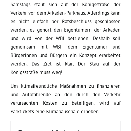
Samstags staut sich auf der Königsstraße der
Verkehr vor dem Arkaden-Parkhaus. Allerdings kann
Bezirksvertretungen
es nicht einfach per Ratsbeschluss geschlossen
werden, es gehört den Eigentümern der Arkaden
Aktiv werden
und wird von der WBI betrieben. Deshalb soll
gemeinsam mit WBI, dem Eigentümer und
Termine
Bürgerinnen und Bürgern ein Konzept erarbeitet
werden. Das Ziel ist klar: Der Stau auf der
Arbeitsgruppen
Königsstraße muss weg!
Um klimafreundliche Maßnahmen zu finanzieren
Mitglied werden
und Autofahrende an den durch den Verkehr
verursachten Kosten zu beteiligen, wird auf
Kommunalpolitik
Parktickets eine Klimapauschale erhoben.
Engagement-Sprechstunde