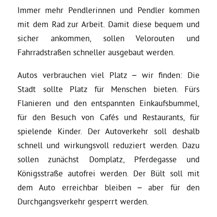
Immer mehr Pendlerinnen und Pendler kommen
mit dem Rad zur Arbeit. Damit diese bequem und
Daniel Freund, MdEP
sicher ankommen, sollen Velorouten und
Fahrradstraßen schneller ausgebaut werden.
Delegierte
Autos verbrauchen viel Platz – wir finden: Die
Grüne im Rathaus
Stadt sollte Platz für Menschen bieten. Fürs
Flanieren und den entspannten Einkaufsbummel,
Ratsfraktion
für den Besuch von Cafés und Restaurants, für
spielende Kinder. Der Autoverkehr soll deshalb
schnell und wirkungsvoll reduziert werden. Dazu
Ratsmitglieder 2025 – 2030
sollen zunächst Domplatz, Pferdegasse und
Königsstraße autofrei werden. Der Bült soll mit
Ratsanträge
dem Auto erreichbar bleiben – aber für den
Durchgangsverkehr gesperrt werden.
Fraktionsgeschäftsstelle