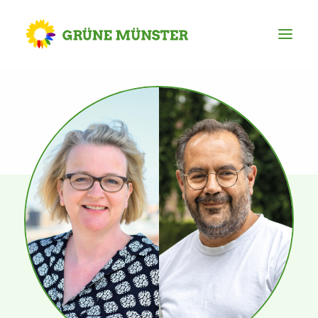
Partei
Kreisvorstand
Kreisgeschäftsstelle
Mitgliederversammlung
Ortsverbände