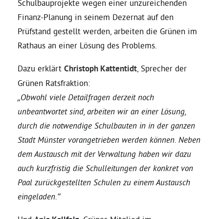
Schulbauprojekte wegen einer unzureichenden
Finanz-Planung in seinem Dezernat auf den
Daniel Freund, MdEP
Prüfstand gestellt werden, arbeiten die Grünen im
Rathaus an einer Lösung des Problems.
Delegierte
Dazu erklärt
Christoph Kattentidt
, Sprecher der
Grünen Ratsfraktion:
Grüne im Rathaus
„Obwohl viele Detailfragen derzeit noch
unbeantwortet sind, arbeiten wir an einer Lösung,
Ratsfraktion
durch die notwendige Schulbauten in in der ganzen
Stadt Münster vorangetrieben werden können. Neben
Ratsmitglieder 2025 – 2030
dem Austausch mit der Verwaltung haben wir dazu
auch kurzfristig die Schulleitungen der konkret von
Ratsanträge
Paal zurückgestellten Schulen zu einem Austausch
eingeladen.“
Fraktionsgeschäftsstelle