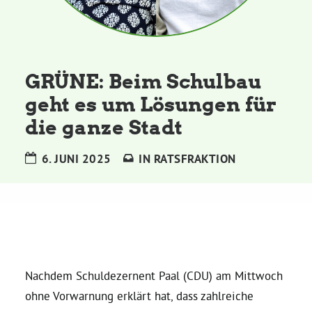
Kommissionen
Satzung
GRÜNE: Beim Schulbau
Grünes Zentrum
geht es um Lösungen für
die ganze Stadt
Personen
6. JUNI 2025
IN
RATSFRAKTION
Sylvia Rietenberg, MdB
Dorothea Deppermann, MdL
Josefine Paul, MdL
Nachdem Schuldezernent Paal (CDU) am Mittwoch
ohne Vorwarnung erklärt hat, dass zahlreiche
Robin Korte, MdL