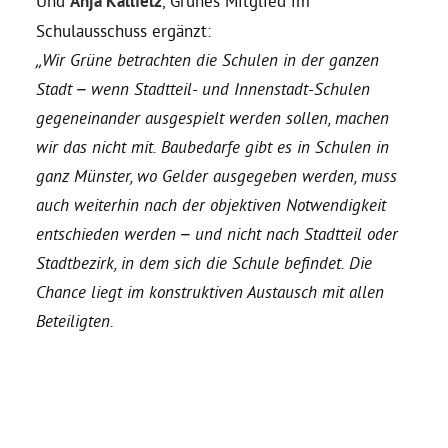
Und
Anja Kallfelz
, Grünes Mitglied im
Schulausschuss ergänzt:
Bezirksvertretungen
„Wir Grüne betrachten die Schulen in der ganzen
Stadt – wenn Stadtteil- und Innenstadt-Schulen
Aktiv werden
gegeneinander ausgespielt werden sollen, machen
wir das nicht mit. Baubedarfe gibt es in Schulen in
ganz Münster, wo Gelder ausgegeben werden, muss
Termine
auch weiterhin nach der objektiven Notwendigkeit
entschieden werden – und nicht nach Stadtteil oder
Arbeitsgruppen
Stadtbezirk, in dem sich die Schule befindet. Die
Chance liegt im konstruktiven Austausch mit allen
Mitglied werden
Beteiligten.
Kommunalpolitik
Engagement-Sprechstunde