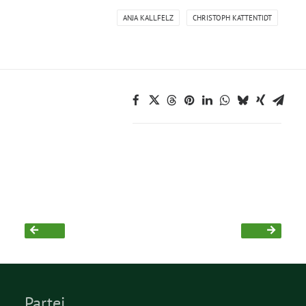
ANJA KALLFELZ
CHRISTOPH KATTENTIDT
Grüne Jugend
CampusGrün
Aktuelles
Termine
Kontakt
Partei