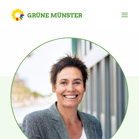
Partei
Kreisvorstand
Kreisgeschäftsstelle
Mitgliederversammlung
Ortsverbände