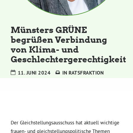
Kommissionen
Satzung
Münsters GRÜNE
begrüßen Verbindung
Grünes Zentrum
von Klima- und
Geschlechtergerechtigkeit
Personen
Sylvia Rietenberg, MdB
11. JUNI 2024
IN
RATSFRAKTION
Dorothea Deppermann, MdL
Josefine Paul, MdL
Der Gleichstellungsausschuss hat aktuell wichtige
Robin Korte, MdL
frauen- und gleichstellungspolitische Themen