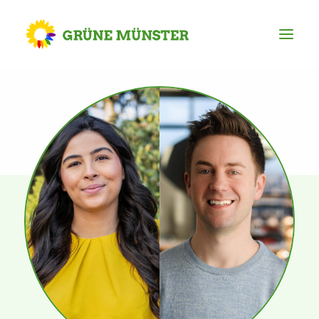
Partei
Kreisvorstand
Kreisgeschäftsstelle
Mitgliederversammlung
Ortsverbände