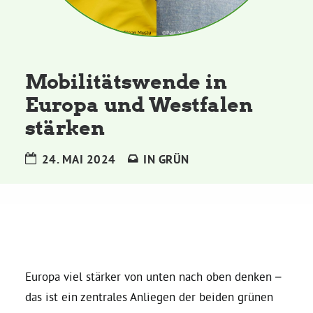
Kommissionen
Satzung
Mobilitätswende in
Grünes Zentrum
Europa und Westfalen
stärken
Personen
24. MAI 2024
IN
GRÜN
Sylvia Rietenberg, MdB
Dorothea Deppermann, MdL
Josefine Paul, MdL
Europa viel stärker von unten nach oben denken –
das ist ein zentrales Anliegen der beiden grünen
Robin Korte, MdL