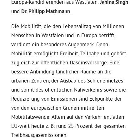
Europa-Kandidierenden aus Westfalen,
Janina Singh
und
Dr. Philipp Mathmann
.
Daniel Freund, MdEP
Die Mobilität, die den Lebensalltag von Millionen
Menschen in Westfalen und in Europa betrifft,
Delegierte
verdient ein besonderes Augenmerk. Denn
Mobilität ermöglicht Freiheit, Teilhabe und gehört
Grüne im Rathaus
zugleich zur öffentlichen Daseinsvorsorge. Eine
bessere Anbindung ländlicher Räume an die
Ratsfraktion
urbanen Zentren, der Ausbau des Schienennetzes
und somit des öffentlichen Nahverkehrs sowie die
Ratsmitglieder 2025 – 2030
Reduzierung von Emissionen sind Eckpunkte der
von den europäischen Grünen initiierten
Ratsanträge
Mobilitätswende. Allein auf den Verkehr entfallen
EU-weit heute z. B. rund 25 Prozent der gesamten
Treibhausgasemissionen.
Fraktionsgeschäftsstelle