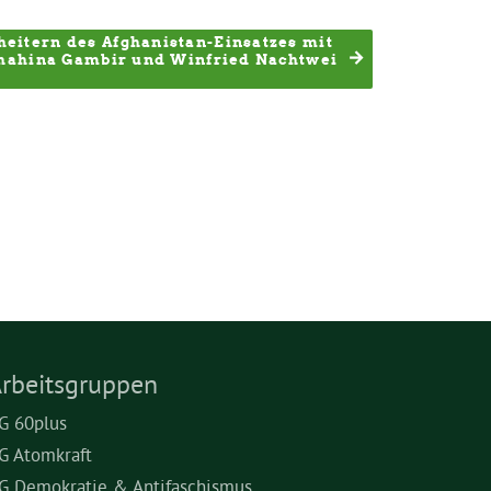
eitern des Afghanistan-Einsatzes mit 
hahina Gambir und Winfried Nachtwei
rbeitsgruppen
G 60plus
G Atomkraft
G Demokratie & Antifaschismus