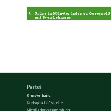
Grüne in Münster laden zu Queerpoliti
mit Sven Lehmann
Partei
Kreisverband
Kreisgeschäftsstelle
Mitgliederversammlung