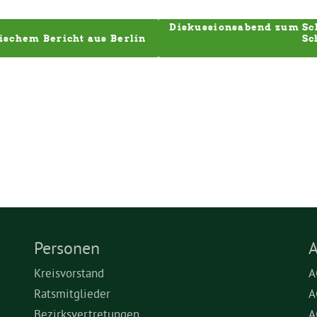
Diskussionsabend zum Sch
schem Bericht aus Berlin 
Sc
Personen
A
Kreisvorstand
A
Ratsmitglieder
A
Bezirksvertretungen
A