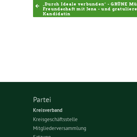
„Durch Ideale verbunden“ - GRÜNE Mün
Freundschaft mit Jena - und gratulier
Kandidatin
Partei
Kreisverband
Kreisgeschäftsstelle
Mitgliederversammlung
Satzung