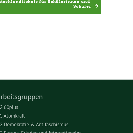
tschlandtickets für Schülerinnen und 
Schüler
rbeitsgruppen
G 60plus
G Atomkraft
G Demokratie & Antifaschismus
G Europa, Frieden und Internationales