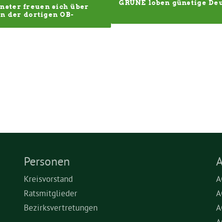
GRÜNE loben günstige Deu
ster freuen sich über 
en der dortigen OB-
Personen
A
Kreisvorstand
A
Ratsmitglieder
A
Bezirksvertretungen
A
A