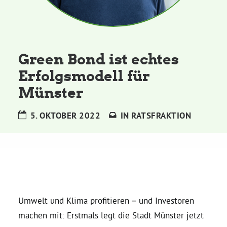
Kommissionen
Satzung
Green Bond ist echtes
Grünes Zentrum
Erfolgsmodell für
Münster
Personen
5. OKTOBER 2022
IN
RATSFRAKTION
Sylvia Rietenberg, MdB
Dorothea Deppermann, MdL
Josefine Paul, MdL
Umwelt und Klima profitieren – und Investoren
machen mit: Erstmals legt die Stadt Münster jetzt
Robin Korte, MdL