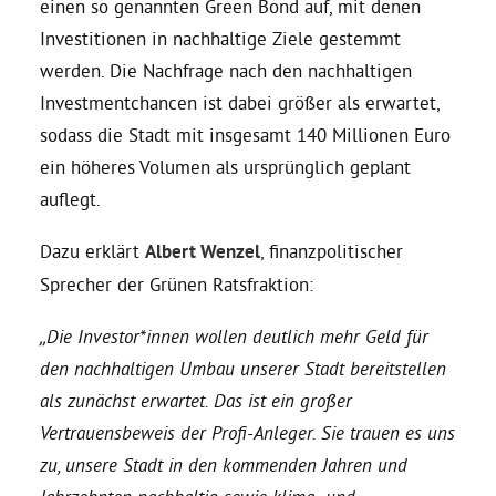
einen so genannten Green Bond auf, mit denen
Investitionen in nachhaltige Ziele gestemmt
Daniel Freund, MdEP
werden. Die Nachfrage nach den nachhaltigen
Investmentchancen ist dabei größer als erwartet,
Delegierte
sodass die Stadt mit insgesamt 140 Millionen Euro
ein höheres Volumen als ursprünglich geplant
Grüne im Rathaus
auflegt.
Dazu erklärt
Albert Wenzel
, finanzpolitischer
Ratsfraktion
Sprecher der Grünen Ratsfraktion:
„Die Investor*innen wollen deutlich mehr Geld für
Ratsmitglieder 2025 – 2030
den nachhaltigen Umbau unserer Stadt bereitstellen
als zunächst erwartet. Das ist ein großer
Ratsanträge
Vertrauensbeweis der Profi-Anleger. Sie trauen es uns
zu, unsere Stadt in den kommenden Jahren und
Fraktionsgeschäftsstelle