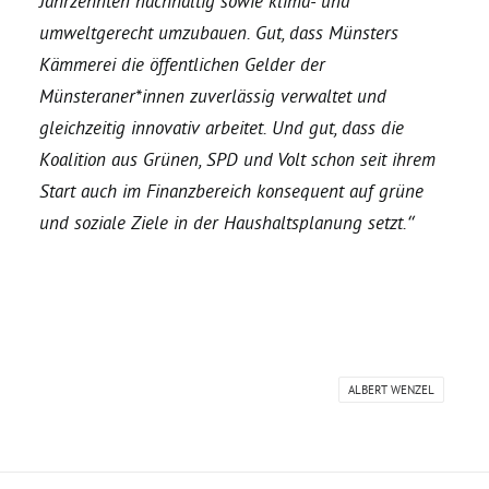
Jahrzehnten nachhaltig sowie klima- und
umweltgerecht umzubauen. Gut, dass Münsters
Bezirksvertretungen
Kämmerei die öffentlichen Gelder der
Münsteraner*innen zuverlässig verwaltet und
Aktiv werden
gleichzeitig innovativ arbeitet. Und gut, dass die
Koalition aus Grünen, SPD und Volt schon seit ihrem
Start auch im Finanzbereich konsequent auf grüne
Termine
und soziale Ziele in der Haushaltsplanung setzt.“
Arbeitsgruppen
Mitglied werden
ALBERT WENZEL
Kommunalpolitik
Engagement-Sprechstunde