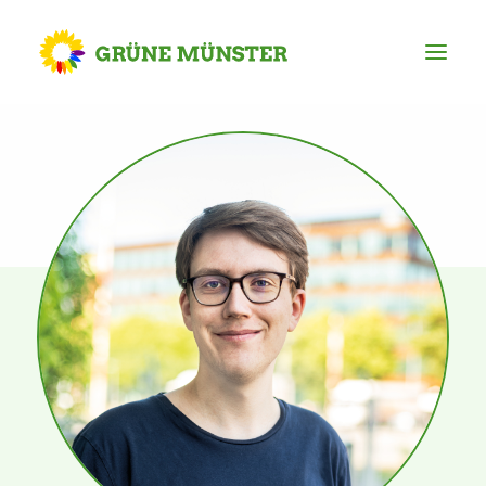
Partei
Kreisvorstand
Kreisgeschäftsstelle
Mitgliederversammlung
Ortsverbände