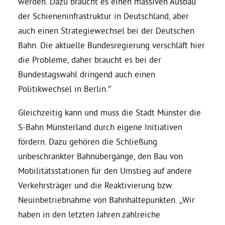
werden. Dazu braucht es einen massiven Ausbau
der Schieneninfrastruktur in Deutschland, aber
Grüne Jugend
auch einen Strategiewechsel bei der Deutschen
Bahn. Die aktuelle Bundesregierung verschläft hier
CampusGrün
die Probleme, daher braucht es bei der
Bundestagswahl dringend auch einen
Politikwechsel in Berlin.“
Aktuelles
Gleichzeitig kann und muss die Stadt Münster die
S-Bahn Münsterland durch eigene Initiativen
fördern. Dazu gehören die Schließung
Termine
unbeschrankter Bahnübergänge, den Bau von
Mobilitätsstationen für den Umstieg auf andere
Verkehrsträger und die Reaktivierung bzw.
Kontakt
Neuinbetriebnahme von Bahnhaltepunkten. „Wir
haben in den letzten Jahren zahlreiche