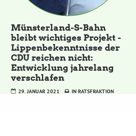
Kommissionen
Satzung
Münsterland-S-Bahn
bleibt wichtiges Projekt -
Grünes Zentrum
Lippenbekenntnisse der
CDU reichen nicht:
Personen
Entwicklung jahrelang
Sylvia Rietenberg, MdB
verschlafen
29. JANUAR 2021
IN
RATSFRAKTION
Dorothea Deppermann, MdL
Josefine Paul, MdL
Robin Korte, MdL