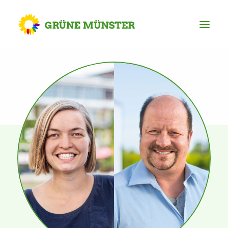
Partei
Kreisvorstand
Kreisgeschäftsstelle
Mitgliederversammlung
Ortsverbände