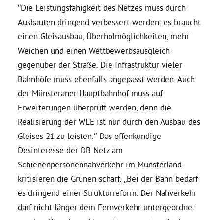
“Die Leistungsfähigkeit des Netzes muss durch
Ausbauten dringend verbessert werden: es braucht
Bezirksvertretungen
einen Gleisausbau, Überholmöglichkeiten, mehr
Weichen und einen Wettbewerbsausgleich
Aktiv werden
gegenüber der Straße. Die Infrastruktur vieler
Bahnhöfe muss ebenfalls angepasst werden. Auch
Termine
der Münsteraner Hauptbahnhof muss auf
Erweiterungen überprüft werden, denn die
Arbeitsgruppen
Realisierung der WLE ist nur durch den Ausbau des
Gleises 21 zu leisten.“ Das offenkundige
Mitglied werden
Desinteresse der DB Netz am
Schienenpersonennahverkehr im Münsterland
kritisieren die Grünen scharf. „Bei der Bahn bedarf
Kommunalpolitik
es dringend einer Strukturreform. Der Nahverkehr
darf nicht länger dem Fernverkehr untergeordnet
Engagement-Sprechstunde