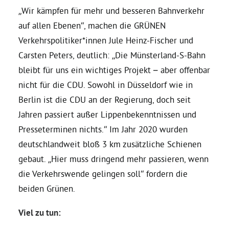
„Wir kämpfen für mehr und besseren Bahnverkehr
auf allen Ebenen“, machen die GRÜNEN
Daniel Freund, MdEP
Verkehrspolitiker*innen Jule Heinz-Fischer und
Carsten Peters, deutlich: „Die Münsterland-S-Bahn
Delegierte
bleibt für uns ein wichtiges Projekt – aber offenbar
nicht für die CDU. Sowohl in Düsseldorf wie in
Grüne im Rathaus
Berlin ist die CDU an der Regierung, doch seit
Jahren passiert außer Lippenbekenntnissen und
Ratsfraktion
Presseterminen nichts.“ Im Jahr 2020 wurden
deutschlandweit bloß 3 km zusätzliche Schienen
Ratsmitglieder 2025 – 2030
gebaut. „Hier muss dringend mehr passieren, wenn
die Verkehrswende gelingen soll“ fordern die
beiden Grünen.
Ratsanträge
Viel zu tun:
Fraktionsgeschäftsstelle