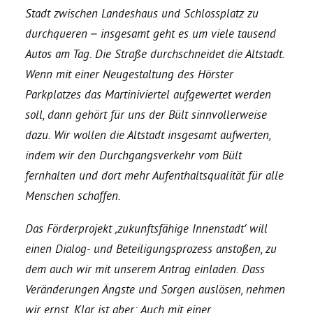
Stadt zwischen Landeshaus und Schlossplatz zu
durchqueren – insgesamt geht es um viele tausend
Bezirksvertretungen
Autos am Tag. Die Straße durchschneidet die Altstadt.
Wenn mit einer Neugestaltung des Hörster
Aktiv werden
Parkplatzes das Martiniviertel aufgewertet werden
soll, dann gehört für uns der Bült sinnvollerweise
Termine
dazu. Wir wollen die Altstadt insgesamt aufwerten,
indem wir den Durchgangsverkehr vom Bült
Arbeitsgruppen
fernhalten und dort mehr Aufenthaltsqualität für alle
Menschen schaffen.
Mitglied werden
Das Förderprojekt ‚zukunftsfähige Innenstadt‘ will
einen Dialog- und Beteiligungsprozess anstoßen, zu
Kommunalpolitik
dem auch wir mit unserem Antrag einladen. Dass
Veränderungen Ängste und Sorgen auslösen, nehmen
Engagement-Sprechstunde
wir ernst. Klar ist aber: Auch mit einer