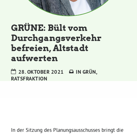
Kommissionen
Satzung
GRÜNE: Bült vom
Durchgangsverkehr
Grünes Zentrum
befreien, Altstadt
aufwerten
Personen
28. OKTOBER 2021
IN
GRÜN
,
Sylvia Rietenberg, MdB
RATSFRAKTION
Dorothea Deppermann, MdL
Josefine Paul, MdL
In der Sitzung des Planungsausschusses bringt die
Robin Korte, MdL