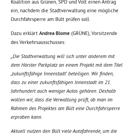
Koalition aus Grünen, SPD und Volt einen Antrag
ein, nachdem die Stadtverwaltung eine mögliche
Daniel Freund, MdEP
Durchfahrsperre am Bült prüfen soll.
Dazu erklärt
Andrea Blome
(GRÜNE), Vorsitzende
Delegierte
des Verkehrsausschusses:
Grüne im Rathaus
„Die Stadtverwaltung will sich unter anderem mit
dem Hörster Parkplatz an einem Projekt mit dem Titel
Ratsfraktion
‚zukunftsfähige Innenstadt‘ beteiligen. Wir finden,
dass zu einer zukunftsfähigen Innenstadt im 21.
Jahrhundert auch weniger Autos gehören. Deshalb
Ratsmitglieder 2025 – 2030
wollen wir, dass die Verwaltung prüft, ob man im
Rahmen des Projektes am Bült eine Durchfahrsperre
Ratsanträge
erproben kann.
Fraktionsgeschäftsstelle
Aktuell nutzen den Bült viele Autofahrende, um die