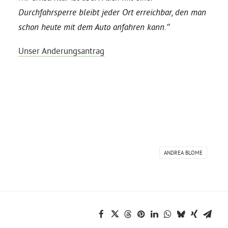
Durchfahrsperre bleibt jeder Ort erreichbar, den man
Grüne Jugend
schon heute mit dem Auto anfahren kann.“
Unser Anderungsantrag
CampusGrün
Aktuelles
Termine
ANDREA BLOME
Kontakt