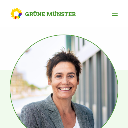
Partei
Kreisvorstand
Kreisgeschäftsstelle
Mitgliederversammlung
Ortsverbände