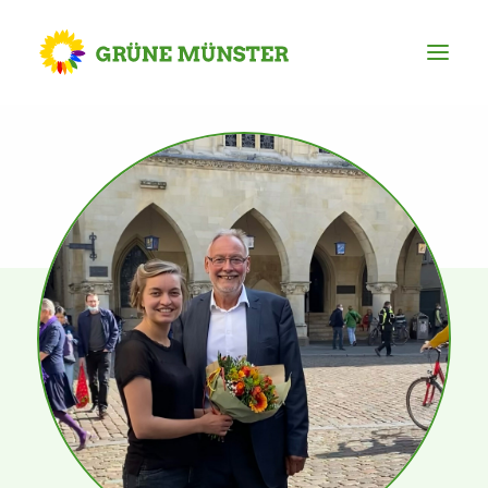
Partei
Kreisvorstand
Kreisgeschäftsstelle
Mitgliederversammlung
Ortsverbände