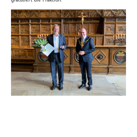
Bezirksvertretungen
Aktiv werden
Termine
Arbeitsgruppen
Mitglied werden
Kommunalpolitik
Engagement-Sprechstunde