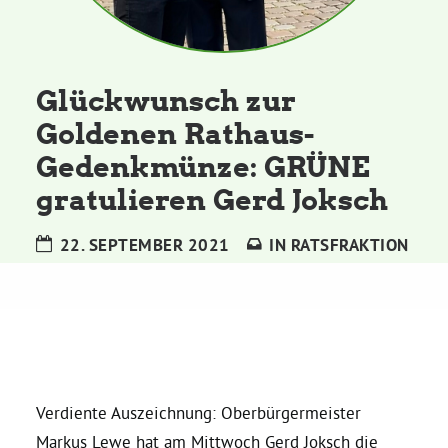
Kommissionen
Satzung
Glückwunsch zur
Goldenen Rathaus-
Grünes Zentrum
Gedenkmünze: GRÜNE
gratulieren Gerd Joksch
Personen
Sylvia Rietenberg, MdB
22. SEPTEMBER 2021
IN
RATSFRAKTION
Dorothea Deppermann, MdL
Josefine Paul, MdL
Verdiente Auszeichnung: Oberbürgermeister
Robin Korte, MdL
Markus Lewe hat am Mittwoch Gerd Joksch die