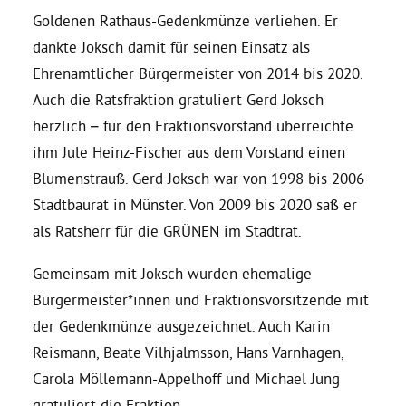
Goldenen Rathaus-Gedenkmünze verliehen. Er
Daniel Freund, MdEP
dankte Joksch damit für seinen Einsatz als
Ehrenamtlicher Bürgermeister von 2014 bis 2020.
Auch die Ratsfraktion gratuliert Gerd Joksch
Delegierte
herzlich – für den Fraktionsvorstand überreichte
ihm Jule Heinz-Fischer aus dem Vorstand einen
Grüne im Rathaus
Blumenstrauß. Gerd Joksch war von 1998 bis 2006
Stadtbaurat in Münster. Von 2009 bis 2020 saß er
Ratsfraktion
als Ratsherr für die GRÜNEN im Stadtrat.
Gemeinsam mit Joksch wurden ehemalige
Ratsmitglieder 2025 – 2030
Bürgermeister*innen und Fraktionsvorsitzende mit
der Gedenkmünze ausgezeichnet. Auch Karin
Ratsanträge
Reismann, Beate Vilhjalmsson, Hans Varnhagen,
Carola Möllemann-Appelhoff und Michael Jung
Fraktionsgeschäftsstelle
gratuliert die Fraktion.