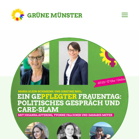
Partei
Kreisvorstand
Kreisgeschäftsstelle
Mitgliederversammlung
Ortsverbände