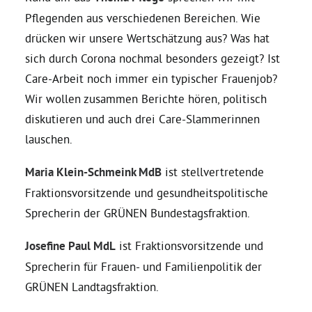
Pflegenden aus verschiedenen Bereichen. Wie
Bezirksvertretungen
drücken wir unsere Wertschätzung aus? Was hat
sich durch Corona nochmal besonders gezeigt? Ist
Aktiv werden
Care-Arbeit noch immer ein typischer Frauenjob?
Wir wollen zusammen Berichte hören, politisch
diskutieren und auch drei Care-Slammerinnen
Termine
lauschen.
Arbeitsgruppen
Maria Klein-Schmeink MdB
ist stellvertretende
Fraktionsvorsitzende und gesundheitspolitische
Mitglied werden
Sprecherin der GRÜNEN Bundestagsfraktion.
Josefine Paul MdL
ist Fraktionsvorsitzende und
Kommunalpolitik
Sprecherin für Frauen- und Familienpolitik der
GRÜNEN Landtagsfraktion.
Engagement-Sprechstunde