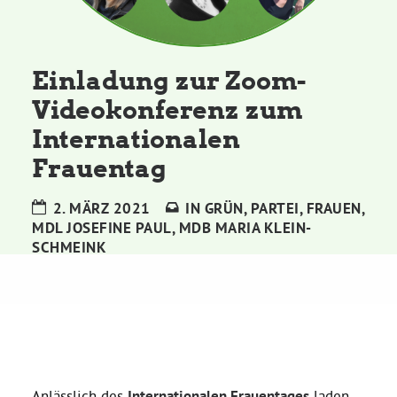
Kommissionen
Satzung
Einladung zur Zoom-
Videokonferenz zum
Grünes Zentrum
Internationalen
Frauentag
Personen
2. MÄRZ 2021
IN
GRÜN
,
PARTEI
,
FRAUEN
,
Sylvia Rietenberg, MdB
MDL JOSEFINE PAUL
,
MDB MARIA KLEIN-
SCHMEINK
Dorothea Deppermann, MdL
Josefine Paul, MdL
Robin Korte, MdL
Anlässlich des
Internationalen Frauentages
laden