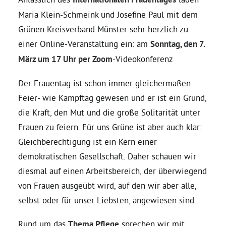
Maria Klein-Schmeink und Josefine Paul mit dem
Daniel Freund, MdEP
Grünen Kreisverband Münster sehr herzlich zu
einer Online-Veranstaltung ein: am
Sonntag, den 7.
Delegierte
März um 17 Uhr per Zoom
-Videokonferenz
Der Frauentag ist schon immer gleichermaßen
Grüne im Rathaus
Feier- wie Kampftag gewesen und er ist ein Grund,
die Kraft, den Mut und die große Solitarität unter
Ratsfraktion
Frauen zu feiern. Für uns Grüne ist aber auch klar:
Gleichberechtigung ist ein Kern einer
Ratsmitglieder 2025 – 2030
demokratischen Gesellschaft. Daher schauen wir
diesmal auf einen Arbeitsbereich, der überwiegend
von Frauen ausgeübt wird, auf den wir aber alle,
Ratsanträge
selbst oder für unser Liebsten, angewiesen sind.
Fraktionsgeschäftsstelle
Rund um das
Thema Pflege
sprechen wir mit