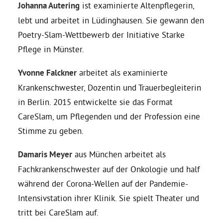
Johanna Autering
ist examinierte Altenpflegerin,
lebt und arbeitet in Lüdinghausen. Sie gewann den
Grüne Jugend
Poetry-Slam-Wettbewerb der Initiative Starke
Pflege in Münster.
CampusGrün
Yvonne Falckner
arbeitet als examinierte
Krankenschwester, Dozentin und Trauerbegleiterin
in Berlin. 2015 entwickelte sie das Format
Aktuelles
CareSlam, um Pflegenden und der Profession eine
Stimme zu geben.
Termine
Damaris Meyer
aus München arbeitet als
Fachkrankenschwester auf der Onkologie und half
während der Corona-Wellen auf der Pandemie-
Kontakt
Intensivstation ihrer Klinik. Sie spielt Theater und
tritt bei CareSlam auf.