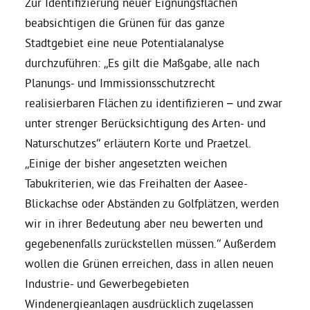
Zur Identifizierung neuer Eignungsflächen
beabsichtigen die Grünen für das ganze
Bezirksvertretungen
Stadtgebiet eine neue Potentialanalyse
durchzuführen: „Es gilt die Maßgabe, alle nach
Aktiv werden
Planungs- und Immissionsschutzrecht
realisierbaren Flächen zu identifizieren – und zwar
Termine
unter strenger Berücksichtigung des Arten- und
Naturschutzes“ erläutern Korte und Praetzel.
„Einige der bisher angesetzten weichen
Arbeitsgruppen
Tabukriterien, wie das Freihalten der Aasee-
Blickachse oder Abständen zu Golfplätzen, werden
Mitglied werden
wir in ihrer Bedeutung aber neu bewerten und
gegebenenfalls zurückstellen müssen.“ Außerdem
Kommunalpolitik
wollen die Grünen erreichen, dass in allen neuen
Industrie- und Gewerbegebieten
Engagement-Sprechstunde
Windenergieanlagen ausdrücklich zugelassen