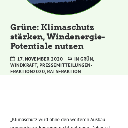
Kommissionen
Satzung
Grüne: Klimaschutz
stärken, Windenergie-
Grünes Zentrum
Potentiale nutzen
Personen
17. NOVEMBER 2020
IN
GRÜN
,
WINDKRAFT
,
PRESSEMITTEILUNGEN-
Sylvia Rietenberg, MdB
FRAKTION2020
,
RATSFRAKTION
Dorothea Deppermann, MdL
Josefine Paul, MdL
„Klimaschutz wird ohne den weiteren Ausbau
Robin Korte, MdL
erneuerbarer Energien nicht gelingen. Daher ist