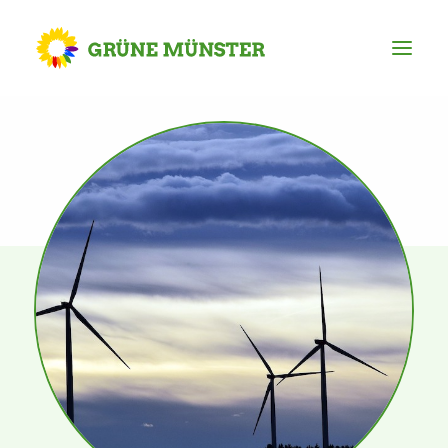
Partei
Kreisvorstand
Kreisgeschäftsstelle
Mitgliederversammlung
Ortsverbände