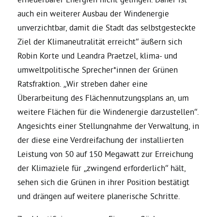
auch ein weiterer Ausbau der Windenergie
Daniel Freund, MdEP
unverzichtbar, damit die Stadt das selbstgesteckte
Ziel der Klimaneutralität erreicht“ äußern sich
Delegierte
Robin Korte und Leandra Praetzel, klima- und
umweltpolitische Sprecher*innen der Grünen
Ratsfraktion. „Wir streben daher eine
Grüne im Rathaus
Überarbeitung des Flächennutzungsplans an, um
weitere Flächen für die Windenergie darzustellen“.
Ratsfraktion
Angesichts einer Stellungnahme der Verwaltung, in
der diese eine Verdreifachung der installierten
Ratsmitglieder 2025 – 2030
Leistung von 50 auf 150 Megawatt zur Erreichung
der Klimaziele für „zwingend erforderlich“ hält,
Ratsanträge
sehen sich die Grünen in ihrer Position bestätigt
und drängen auf weitere planerische Schritte.
Fraktionsgeschäftsstelle